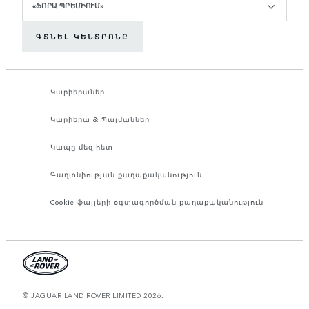
«ՖՈՐԱ ՊՐԵՄԻՈՒՄ»
ԳՏՆԵԼ ԿԵՆՏՐՈՆԸ
Կարիերաներ
Կարիերա & Պայմաններ
Կապը մեզ հետ
Գաղտնիության քաղաքականություն
Cookie ֆայլերի օգտագործման քաղաքականություն
© JAGUAR LAND ROVER LIMITED 2026.