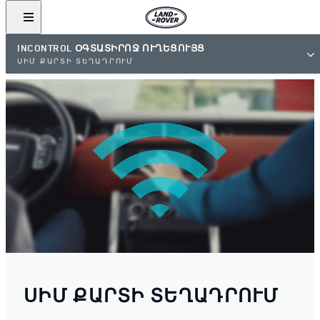
INCONTROL ՕԳՏԱՏԻՐՈՋ ՈՒՂԵՑՈՒՅՑ
ՍԻՄ ՔԱՐՏԻ ՏԵՂԱԴՐՈՒՄ
ՍԻՄ ՔԱՐՏԻ ՏԵՂԱԴՐՈՒՄ