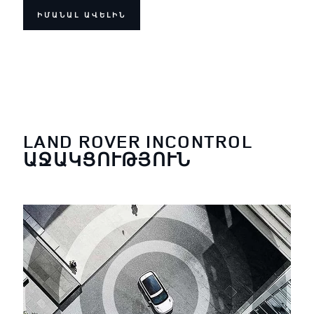
ԻՄԱՆԱԼ ԱՎԵԼԻՆ
LAND ROVER INCONTROL
ԱՋԱԿՑՈՒԹՅՈՒՆ