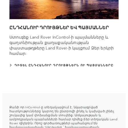
ԸՆԴՀԱՆՈՒՐ ԴՐՈՒՅԹՆԵՐ ԵՎ ՊԱՅՄԱՆՆԵՐ
Ստուգեք Land Rover InControl-ի պայմանները և
գաղտնիության քաղաքականության
փաստաթղթերը Land Rover-ի կայքում Ձեր երկրի
համար:
ԴԻՏԵԼ ԸՆԴՀԱՆՈՒՐ ԴՐՈՒՅԹՆԵՐՆ ՈՒ ՊԱՅՄԱՆՆԵՐԸ
Քանի որ InControl-ը տեղակայվում է, նկարագրված
հատկությունները կարող են ընտրովի լինել և կախված լինել
շուկայից կամ փոխանցման տուփից: Առկայության և
ամբողջական պայմանների համար դիմեք ձեր տեղական Land
Rover դիլերին: Որոշ գործառույթներ պահանջում են
համապատասխան SIM քարտ ՝ համապատասխան