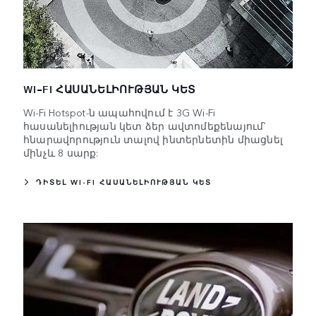
WI-FI ՀԱՍԱՆԵԼԻՈՒԹՅԱՆ ԿԵՏ
Wi-Fi Hotspot-ն ապահովում է 3G Wi-Fi
հասանելիության կետ ձեր ավտոմեքենայում՝
հնարավորություն տալով ինտերնետին միացնել
մինչև 8 սարք:
ԴԻՏԵԼ WI-FI ՀԱՍԱՆԵԼԻՈՒԹՅԱՆ ԿԵՏ