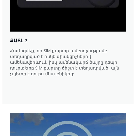
ՔԱՅԼ 2
Համոզվեք, որ SIM քարտը ամբողջությամբ
տեղադրված է ոսկե միակցիչներով
ամենավերևում, իսկ ամենակարճ ծայրը դեպի
դուրս: Երբ SIM քարտը ճիշտ է տեղադրված, այն
չպետք է դուրս մնա բնիկից: