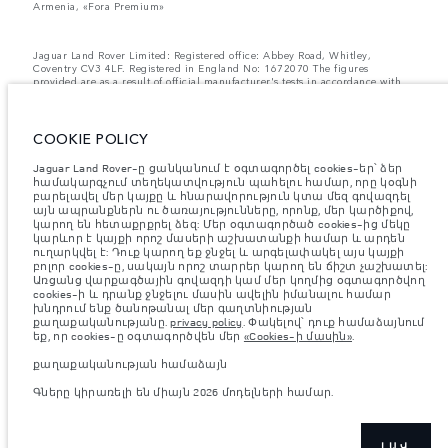
Armenia, «Fora Premium»
Jaguar Land Rover Limited: Registered office: Abbey Road, Whitley,
Coventry CV3 4LF. Registered in England No: 1672070 The figures
provided are as a result of official manufacturer's tests in accordance with
EU legislation. A vehicle's actual fuel consumption may differ from that
achieved in such tests and these figures are for comparative purposes only.
The information, specification, prices and colours on this website may vary
from market to market and are subject to change without notice. Please
COOKIE POLICY
contact your local dealer for local availability and prices.
Jaguar Land Rover-ը ցանկանում է օգտագործել cookies-եր՝ ձեր
Նշված կշիռներն արտացոլում են մեքենայի ստանդարտ
համակարգչում տեղեկատվություն պահելու համար, որը կօգնի
բնութագրերը։ Աքսեսուարները և արտադրությունից հետո
բարելավել մեր կայքը և հնարավորություն կտա մեզ գովազդել
տեղադրված այլ պարագաներն ազդում են օգտակար բեռով
այն ապրանքներն ու ծառայությունները, որոնք, մեր կարծիքով,
բեռնունակության վրա։ Համոզվե՛ք, որ աքսեսուարներով,
կարող են հետաքրքրել ձեզ: Մեր օգտագործած cookies-ից մեկը
ուղևորներով, հեղուկով, վառելիքով և օգտակար բեռով մեքենայի
բեռնվածության ժամանակ մեքենայի համախառն քաշը և առանցքի
կարևոր է կայքի որոշ մասերի աշխատանքի համար և արդեն
առավելագույն բեռնվածությունը չեն գերազանցվում։
ուղարկվել է: Դուք կարող եք ջնջել և արգելափակել այս կայքի
բոլոր cookies-ը, սակայն որոշ տարրեր կարող են ճիշտ չաշխատել:
Կարևոր գրառում պատկերների և տեխնիկական բնութագրերի
Առցանց վարքագծային գովազդի կամ մեր կողմից օգտագործվող
վերաբերյալ:
Կիսահաղորդիչների համաշխարհային պակասը
cookies-ի և դրանք ջնջելու մասին ավելին իմանալու համար
ներկայումս ազդում է տրանսպորտային միջոցների տեխնիկական
խնդրում ենք ծանոթանալ մեր գաղտնիության
բնութագրերի, տարբերակների առկայության և պատրաստման
քաղաքականությանը.
privacy policy
. Փակելով՝ դուք համաձայնում
ժամկետների վրա: Արդյունքում ներկայումս վեբկայքում
եք, որ cookies-ը օգտագործվեն մեր
«Cookies-ի մասին»
.
օգտագործվող պատկերները կարող են ամբողջությամբ
չարտացոլել գործառույթները, տեսականին, հարդարման և
քաղաքականության համաձայն
գունային սխեմաների ընթացիկ տեխնիկական բնութագրերը:
Խնդրում ենք խորհրդակցել ձեր մանրածախ վաճառողի հետ, ով
Գները կիրառելի են միայն 2026 մոդելների համար.
կկարողանա ներկայացնել ձեզ առկա ցանկացած
սահմանափակում՝ ճիշտ ընտրություն կատարելու համար
Ներկայացված արժեքները ներառում են ավելացված արժեքի
հարկը.
ԼԱՎ