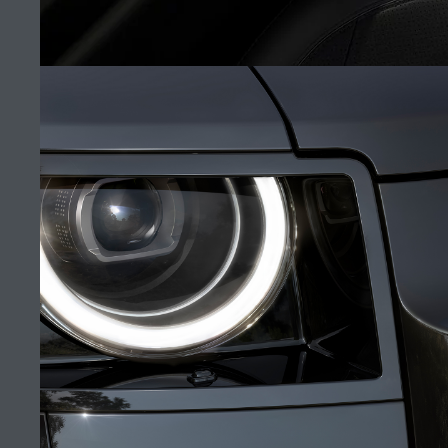
«ՖՈՐԱ ՊՐԵՄԻՈՒՄ»
ԳՏՆԵԼ ԿԵՆՏՐՈՆԸ
Կարիերաներ
Կարիերա & Պայմաններ
Կապը մեզ հետ
Գաղտնիության քաղաքականություն
ԻՆՏԵՐԻԵՐ
Cookie ֆայլերի օգտագործման քաղաքականություն
(4)
© JAGUAR LAND ROVER LIMITED 2026.