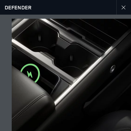
DEFENDER
ԲԱՑԱՀԱՅՏԵ՛Ք «DEFENDER 130»-Ը
ՊԱՏԿԵՐԱՍՐԱՀ
Հետևեք մեզ
Շուկա
ՀԱՅԱՍՏԱՆ
Լեզու
ՀԱՅԵՐԵՆ
Դիլեր