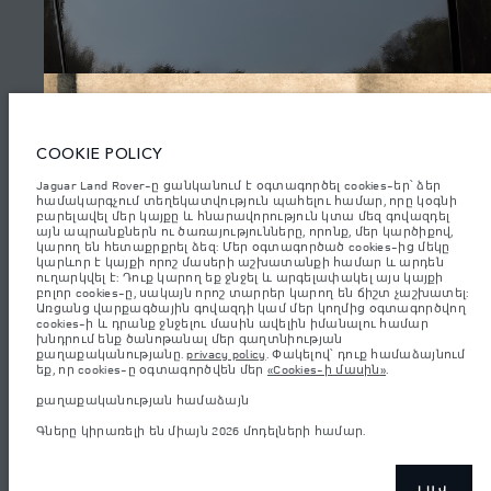
Armenia, «Fora Premium»
Jaguar Land Rover Limited: Registered office: Abbey Road, Whitley,
Coventry CV3 4LF. Registered in England No: 1672070 The figures
provided are as a result of official manufacturer's tests in accordance with
EU legislation. A vehicle's actual fuel consumption may differ from that
achieved in such tests and these figures are for comparative purposes only.
The information, specification, prices and colours on this website may vary
from market to market and are subject to change without notice. Please
COOKIE POLICY
contact your local dealer for local availability and prices.
Jaguar Land Rover-ը ցանկանում է օգտագործել cookies-եր՝ ձեր
Նշված կշիռներն արտացոլում են մեքենայի ստանդարտ
համակարգչում տեղեկատվություն պահելու համար, որը կօգնի
բնութագրերը։ Աքսեսուարները և արտադրությունից հետո
բարելավել մեր կայքը և հնարավորություն կտա մեզ գովազդել
տեղադրված այլ պարագաներն ազդում են օգտակար բեռով
այն ապրանքներն ու ծառայությունները, որոնք, մեր կարծիքով,
բեռնունակության վրա։ Համոզվե՛ք, որ աքսեսուարներով,
կարող են հետաքրքրել ձեզ: Մեր օգտագործած cookies-ից մեկը
ուղևորներով, հեղուկով, վառելիքով և օգտակար բեռով մեքենայի
կարևոր է կայքի որոշ մասերի աշխատանքի համար և արդեն
բեռնվածության ժամանակ մեքենայի համախառն քաշը և առանցքի
առավելագույն բեռնվածությունը չեն գերազանցվում։
ուղարկվել է: Դուք կարող եք ջնջել և արգելափակել այս կայքի
ԷՔՍՏԵՐԻԵՐ
բոլոր cookies-ը, սակայն որոշ տարրեր կարող են ճիշտ չաշխատել:
Կարևոր գրառում պատկերների և տեխնիկական բնութագրերի
Առցանց վարքագծային գովազդի կամ մեր կողմից օգտագործվող
վերաբերյալ:
Կիսահաղորդիչների համաշխարհային պակասը
cookies-ի և դրանք ջնջելու մասին ավելին իմանալու համար
ներկայումս ազդում է տրանսպորտային միջոցների տեխնիկական
խնդրում ենք ծանոթանալ մեր գաղտնիության
բնութագրերի, տարբերակների առկայության և պատրաստման
քաղաքականությանը.
privacy policy
. Փակելով՝ դուք համաձայնում
ժամկետների վրա: Արդյունքում ներկայումս վեբկայքում
եք, որ cookies-ը օգտագործվեն մեր
«Cookies-ի մասին»
.
(5)
օգտագործվող պատկերները կարող են ամբողջությամբ
չարտացոլել գործառույթները, տեսականին, հարդարման և
քաղաքականության համաձայն
գունային սխեմաների ընթացիկ տեխնիկական բնութագրերը:
Խնդրում ենք խորհրդակցել ձեր մանրածախ վաճառողի հետ, ով
Գները կիրառելի են միայն 2026 մոդելների համար.
կկարողանա ներկայացնել ձեզ առկա ցանկացած
սահմանափակում՝ ճիշտ ընտրություն կատարելու համար
Ներկայացված արժեքները ներառում են ավելացված արժեքի
հարկը.
ԼԱՎ