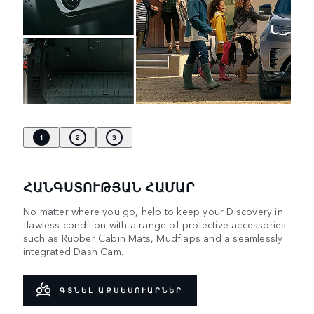
1
2
3
ՀԱՆԳՍՏՈՒԹՅԱՆ ՀԱՄԱՐ
No matter where you go, help to keep your Discovery in
flawless condition with a range of protective accessories
such as Rubber Cabin Mats, Mudflaps and a seamlessly
integrated Dash Cam.
ԳՏՆԵԼ ԱՔՍԵՍՈՒԱՐՆԵՐ