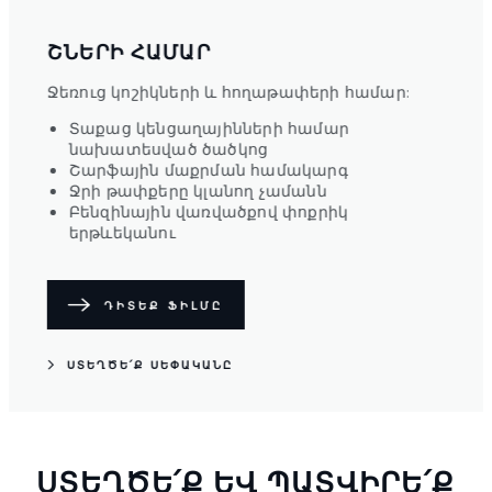
ՇՆԵՐԻ ՀԱՄԱՐ
ՀԵ
նչ
Ջեռուց կոշիկների և հողաթափերի համար:
Հետա
անիվ
Տաքաց կենցաղայինների համար
նախատեսված ծածկոց
Ա
Շարֆային մաքրման համակարգ
Ա
Ջրի թափքերը կլանող չամանն
Խ
Բենզինային վառվածքով փոքրիկ
Ա
երթևեկանու
ԴԻՏԵՔ ՖԻԼՄԸ
ՍՏ
ՍՏԵՂԾԵ՛Ք ՍԵՓԱԿԱՆԸ
ՍՏԵՂԾԵ՛Ք ԵՎ ՊԱՏՎԻՐԵ՛Ք