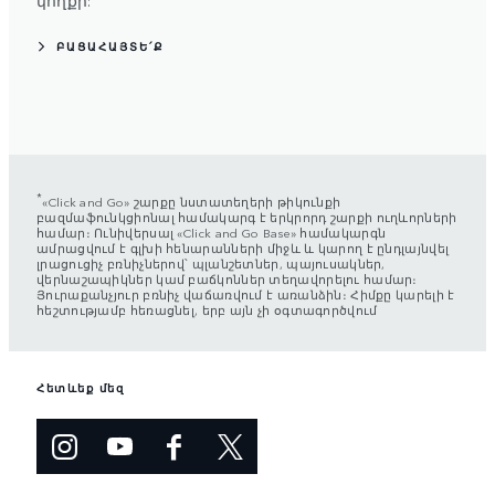
կողքի:
ԲԱՑԱՀԱՅՏԵ՛Ք
*
«Click and Go» շարքը նստատեղերի թիկունքի
բազմաֆունկցիոնալ համակարգ է երկրորդ շարքի ուղևորների
համար։ Ունիվերսալ «Click and Go Base» համակարգն
ամրացվում է գլխի հենարանների միջև և կարող է ընդլայնվել
լրացուցիչ բռնիչներով՝ պլանշետներ, պայուսակներ,
վերնաշապիկներ կամ բաճկոններ տեղավորելու համար։
Յուրաքանչյուր բռնիչ վաճառվում է առանձին։ Հիմքը կարելի է
հեշտությամբ հեռացնել, երբ այն չի օգտագործվում
Հետևեք մեզ