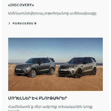
«DISCOVERY»
Ամենաունիվերսալ յոթտեղանոց ամենագնացը:
ԲԱՑԱՀԱՅՏԵ՛Ք
ՄՈԴԵԼՆԵՐ ԵՎ ԲՆՈՒԹԱԳՐԵՐ
Համեմատե՛ք մեր ամբողջ տեսականին կողք