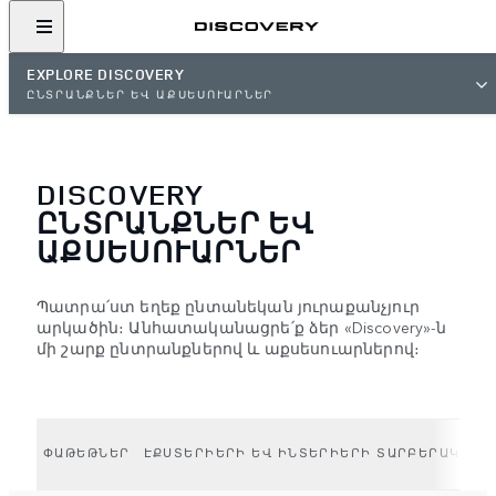
EXPLORE DISCOVERY
ԸՆՏՐԱՆՔՆԵՐ ԵՎ ԱՔՍԵՍՈՒԱՐՆԵՐ
DISCOVERY
ԸՆՏՐԱՆՔՆԵՐ ԵՎ
ԱՔՍԵՍՈՒԱՐՆԵՐ
Պատրա՛ստ եղեք ընտանեկան յուրաքանչյուր
արկածին։ Անհատականացրե՛ք ձեր «Discovery»-ն
մի շարք ընտրանքներով և աքսեսուարներով։
ՓԱԹԵԹՆԵՐ
ԷՔՍՏԵՐԻԵՐԻ ԵՎ ԻՆՏԵՐԻԵՐԻ ՏԱՐԲԵՐԱԿՆԵՐ