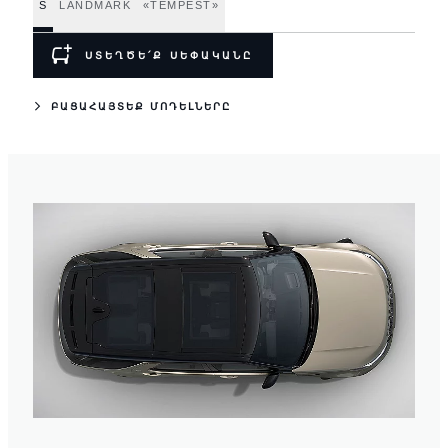
S
LANDMARK
«TEMPEST»
ՍՏԵՂԾԵ՛Ք ՍԵՓԱԿԱՆԸ
ԲԱՑԱՀԱՅՏԵՔ ՄՈԴԵԼՆԵՐԸ