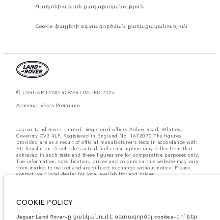
Գաղտնիության քաղաքականություն
Cookie ֆայլերի օգտագործման քաղաքականություն
© JAGUAR LAND ROVER LIMITED 2026.
Armenia, «Fora Premium»
Jaguar Land Rover Limited: Registered office: Abbey Road, Whitley,
Coventry CV3 4LF. Registered in England No: 1672070 The figures
provided are as a result of official manufacturer's tests in accordance with
EU legislation. A vehicle's actual fuel consumption may differ from that
achieved in such tests and these figures are for comparative purposes only.
The information, specification, prices and colours on this website may vary
from market to market and are subject to change without notice. Please
contact your local dealer for local availability and prices.
Նշված կշիռներն արտացոլում են մեքենայի ստանդարտ
բնութագրերը։ Աքսեսուարները և արտադրությունից հետո
տեղադրված այլ պարագաներն ազդում են օգտակար բեռով
COOKIE POLICY
բեռնունակության վրա։ Համոզվե՛ք, որ աքսեսուարներով,
ուղևորներով, հեղուկով, վառելիքով և օգտակար բեռով մեքենայի
Jaguar Land Rover-ը ցանկանում է օգտագործել cookies-եր՝ ձեր
բեռնվածության ժամանակ մեքենայի համախառն քաշը և առանցքի