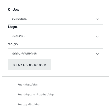
Շուկա
ՀԱՅԱՍՏԱՆ
Լեզու
ՀԱՅԵՐԵՆ
Դիլեր
«ՖՈՐԱ ՊՐԵՄԻՈՒՄ»
ԳՏՆԵԼ ԿԵՆՏՐՈՆԸ
Կարիերաներ
Կարիերա & Պայմաններ
Կապը մեզ հետ