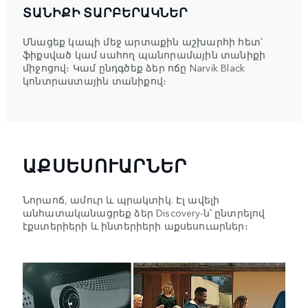
ՏԱՆԻՔԻ ՏԱՐԲԵՐԱԿՆԵՐ
Մնացեք կապի մեջ արտաքին աշխարհի հետ՝
ֆիքսված կամ սահող պանորամային տանիքի
միջոցով։ Կամ ընդգծեք ձեր ոճը Narvik Black
կոնտրաստային տանիքով։
ԱՔՍԵՍՈՒԱՐՆԵՐ
Նորաոճ, ամուր և պրակտիկ. Էլ ավելի
անհատականացրեք ձեր Discovery-ն՝ ընտրելով
էքստերիերի և ինտերիերի աքսեսուարներ։