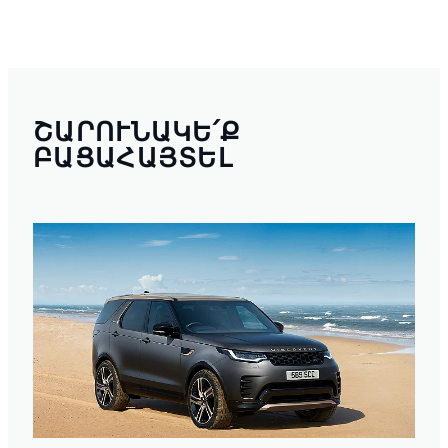
ՇԱՐՈՒՆԱԿԵ՛Ք
ԲԱՑԱՀԱՅՏԵԼ