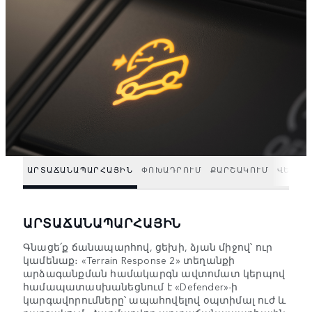
ԱՐՏԱՃԱՆԱՊԱՐՀԱՅԻՆ
ՓՈԽԱԴՐՈՒՄ
ՔԱՐՇԱԿՈՒՄ
ՎԵՐՀԱ
ԱՐՏԱՃԱՆԱՊԱՐՀԱՅԻՆ
Գնացե՛ք ճանապարհով, ցեխի, ձյան միջով՝ ուր
կամենաք։ «Terrain Response 2» տեղանքի
արձագանքման համակարգն ավտոմատ կերպով
համապատասխանեցնում է «Defender»-ի
կարգավորումները՝ ապահովելով օպտիմալ ուժ և