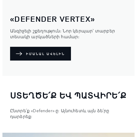
«DEFENDER VERTEX»
Անզիջելի շքեղություն։ Նոր կերպար՝ տարբեր
տեսակի արկածների համար։
ԻՄԱՆԱԼ ԱՎԵԼԻՆ
ՍՏԵՂԾԵ՛Ք ԵՎ ՊԱՏՎԻՐԵ՛Ք
Ընտրե՛ք «Defender»-ը: Այնուհետև այն ձե՛րը
դարձրեք: