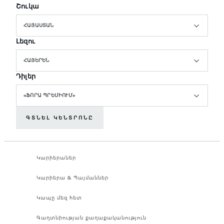
Շուկա
ՀԱՅԱՍՏԱՆ
Լեզու
ՀԱՅԵՐԵՆ
Դիլեր
«ՖՈՐԱ ՊՐԵՄԻՈՒՄ»
ԳՏՆԵԼ ԿԵՆՏՐՈՆԸ
Կարիերաներ
Կարիերա & Պայմաններ
Կապը մեզ հետ
Գաղտնիության քաղաքականություն