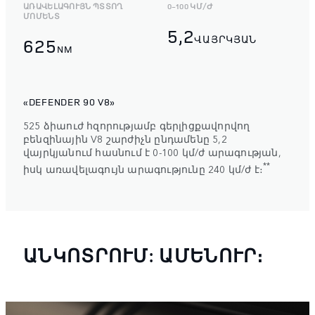
ԱՌԱՎԵԼԱԳՈՒՅՆ ՊՏՏՈՂ
0-100 ԿՄ/Ժ
ՄՈՄԵՆՏ
5,2
ՎԱՅՐԿՅԱՆ
625
NM
«DEFENDER 90 V8»
525 ձիաուժ հզորությամբ գերլիցքավորվող
բենզինային V8 շարժիչն ընդամենը 5,2
վայրկյանում հասնում է 0-100 կմ/ժ արագության,
**
իսկ առավելագույն արագությունը 240 կմ/ժ է։
ԱՆԿՈՏՐՈՒՄ: ԱՄԵՆՈՒՐ։