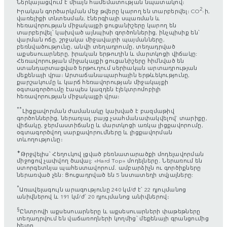
Ներկայացվում է միայն համեմատության նպատակով։
2
Իրական գործարկման մեջ թվերը կարող են տարբերվել։ CO
-ի,
վառելիքի տնտեսման, էներգիայի սպառման և
հեռավորության միջակայքի ցուցանիշերը կարող են
տարբերվել՝ կախված այնպիսի գործոններից, ինչպիսիք են՝
վարման ոճը, շրջակա միջավայրի պայմանները,
բեռնվածությունը, անվի տեղադրումը, տեղադրված
աքսեսուարները, իրական երթուղին և մարտկոցի վիճակը:
Հեռավորության միջակայքի ցուցանիշերը հիմնված են
ստանդարտացված երթուղում սերիական արտադրության
մեքենայի վրա։ Արտաճանապարհային երթևեկությունը,
քարշակումը և կարճ հեռավորության միջակայքի
օգտագործումը էապես կազդեն էլեկտրոմոբիլի
հեռավորության միջակայքի վրա։
**
Լիցքավորման ժամանակը կախված է բազմաթիվ
գործոններից, ներառյալ, բայց չսահմանափակվելով` տարիքը,
վիճակը, ջերմաստիճանը և մարտկոցի առկա լիցքավորումը,
օգտագործվող սարքավորումները և լիցքավորման
տևողությունը։
✦
Թրջվելիս՝ Հեղուկով լցված բեռնատարածքի մոդելավորման
միջոցով չափվող ծավալ: «Hard Top» մոդելները․ Ներառում են
ստորգետնյա պահեստավորում․ ամբարձիչն ու գործիքները
ներառված չեն: Ցուցադրված են 5 նստատեղի տվյալները:
*
Առավելագույն արագությունը 240 կմ/ժ է՝ 22 դյույմանոց
անիվներով և 191 կմ/ժ՝ 20 դյույմանոց անիվներով։
§
Ընտրովի աքսեսուարները և աքսեսուարների փաթեթները
տեղադրվում են վաճառողների կողմից՝ մեքենայի գրանցումից
հետո