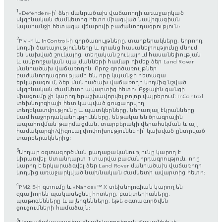
1
«Defender»-ի՝ ձեր մանրածախ վաճառողի առաջարկած
սկզբնական ժամկետից հետո միացված նավիգացիան
կպահանջի հետագա վճարովի բաժանորդագրություն։
2
Pivi-ի և InControl-ի գործառույթները, տարբերակները, երրորդ
կողմի ծառայությունները և դրանց հասանելիությունը մնում
են կախված շուկայից. տեղական շուկայում հասանելիության
և ամբողջական պայմանների համար դիմեք ձեր Land Rover
մանրածախ վաճառողին: Որոշ գործառույթներ
բաժանորդագրությամբ են, որը կպանջի հետագա
երկարացում, ձեր մանրածախ վաճառողի կողմից նշված
սկզբնական ժամկետի ավարտից հետո։ Բջջային ցանցի
միացումը չի կարող երաշխավորվել բոլոր վայրերում: InControl
տեխնոլոգիայի հետ կապված ցուցադրվող
տեղեկատվությունը և պատկերները, ներառյալ էկրանները
կամ հաջորդականությունները, ենթակա են ծրագրային
ապահովման թարմացման, տարբերակի վերահսկման և այլ
համակարգի/վիզուալ փոփոխությունների՝ կախված ընտրված
տարբերակներից:
3
Արդար օգտագործման քաղաքականությունը կարող է
կիրառվել: Ստանդարտ 1 տարվա բաժանորդագրություն, որը
կարող է երկարաձգվել ձեր Land Rover մանրածախ վաճառողի
կողմից առաջարկված նախնական ժամկետի ավարտից հետո:
4
PM2,5-ի զտումը և «Nanoe»™ X տեխնոլոգիան կարող են
զգալիորեն պակասեցնել հոտերը, բակտերիաները,
պաթոգենները և ալերգենները, եթե օգտագործվեն
ցուցումների համաձայն։
5
Արտաճանապարհային անվադողերով։ Հասանելի չէ