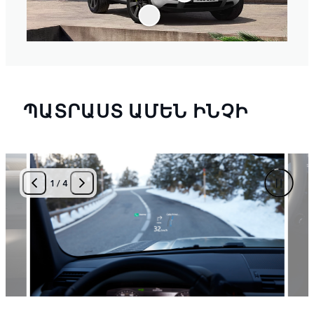
ՊԱՏՐԱՍՏ ԱՄԵՆ ԻՆՉԻ
2
/
4