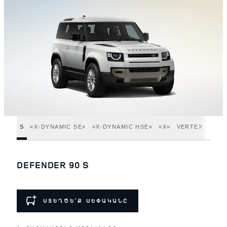
S
«X‑DYNAMIC SE»
«X‑DYNAMIC HSE»
«X»
VERTEX
DEFENDER 90 S
ՍՏԵՂԾԵ՛Ք ՍԵՓԱԿԱՆԸ