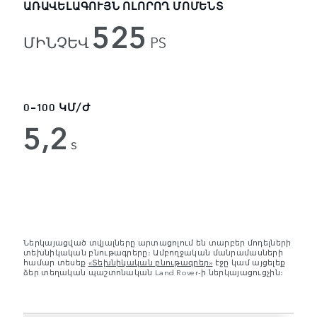
ԱՌԱՎԵԼԱԳՈՒՅՆ ՈԼՈՐՈՂ ՄՈՄԵՆՏ
525
ՄԻՆՉԵՎ
PS
0-100 ԿՄ/Ժ
5,2
s
Ներկայացված տվյալները արտացոլում են տարբեր մոդելների
տեխնիկական բնութագրերը։ Ամբողջական մանրամասների
համար տեսեք
«Տեխնիկական բնութագրեր»
էջը կամ այցելեք
ձեր տեղական պաշտոնական Land Rover-ի ներկայացուցչին։