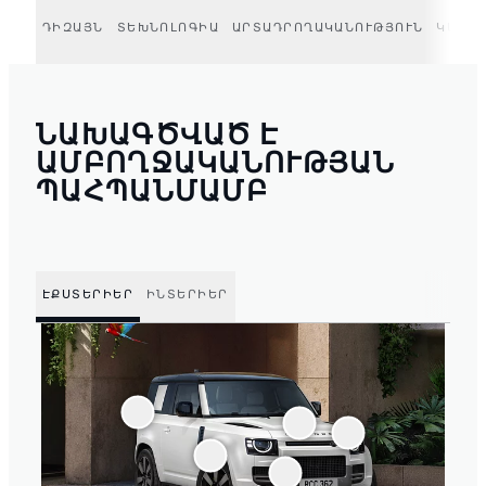
ԴԻԶԱՅՆ
ՏԵԽՆՈԼՈԳԻԱ
ԱՐՏԱԴՐՈՂԱԿԱՆՈՒԹՅՈՒՆ
ԿԱՐՈ
ՆԱԽԱԳԾՎԱԾ Է
ԱՄԲՈՂՋԱԿԱՆՈՒԹՅԱՆ
ՊԱՀՊԱՆՄԱՄԲ
ԷՔՍՏԵՐԻԵՐ
ԻՆՏԵՐԻԵՐ