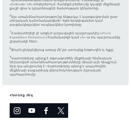
«Defender V8» մոդելներում։ Տանիքի բեռնումը կազդի մեքենայի
քաշի վրա և կբարձրացնի ծանրության կենտրոնը։
6
Այս առանձնահատկությունը ենթակա է կարգավորման ըստ
տեղական կանոնակարգերի։ Եթե երկկիզակետ կամ
բազմակիզակետ ոսպնյակներ կրողները
7
Համատեղելի չէ առջևի արշավային պաշտպանիչ («Front
Expedition Protection») համակարգի կամ «A»-ա ձև պաշտպանիչ
շրջանակի հետ։
8
Ջուրն ընկղմվելուց առաջ մի՛շտ ստուգեք երթուղին և ելքը:
9
Վարորդները պետք է օգտագործեն մեքենայի հիմնական
ներառված առանձնահատկությունները միայն այն դեպքում,
երբ դա անվտանգ է։ Վարորդները պետք է ապահովեն
մեքենայի բացարձակ վերահսկողության մշտական
պահպանումը։
Հետևեք մեզ