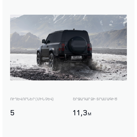
ՈՒՂԵՎՈՐՆԵՐ (ՄԻՆՉԵՎ)
ՇՐՋԱԴԱՐՁԻ ՏՐԱՄԱԳԻԾ
5
11,3
M