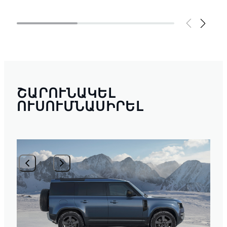
ՇԱՐՈՒՆԱԿԵԼ
ՈՒՍՈՒՄՆԱՍԻՐԵԼ
1
/
2