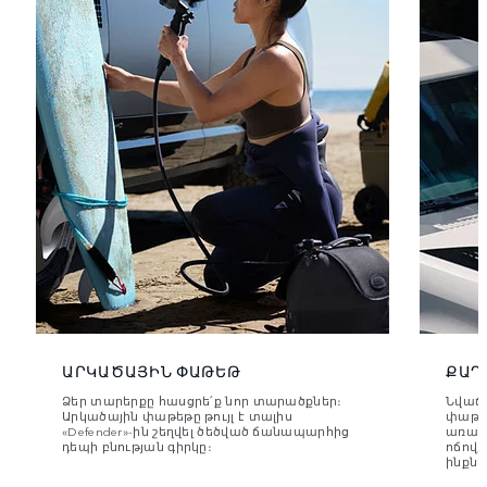
ԱՐԿԱԾԱՅԻՆ ՓԱԹԵԹ
ՔԱՂ
Ձեր տարերքը հասցրե՛ք նոր տարածքներ։
Նվաճե
Արկածային փաթեթը թույլ է տալիս
փաթեթ
«Defender»-ին շեղվել ծեծված ճանապարհից
առանձ
դեպի բնության գիրկը։
ոճով,
ինքն