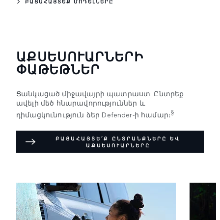
ԲԱՑԱՀԱՅՏԵՔ ՄՈԴԵԼՆԵՐԸ
ԱՔՍԵՍՈՒԱՐՆԵՐԻ
ՓԱԹԵԹՆԵՐ
Ցանկացած միջավայրի պատրաստ: Ընտրեք
ավելի մեծ հնարավորություններ և
§
դիմացկունություն ձեր Defender-ի համար։
ԲԱՑԱՀԱՅՏԵ՛Ք ԸՆՏՐԱՆՔՆԵՐԸ ԵՎ
ԱՔՍԵՍՈՒԱՐՆԵՐԸ