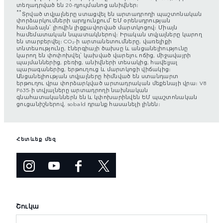
տեղադրված են 20-դյույմանոց անիվներ։
**
Տրված տվյալները ստացվել են արտադրողի պաշտոնական
փորձարկումների արդյունքում՝ ԵՄ օրենսդրության
համաձայն՝ լիովին լիցքավորված մարտկոցով։ Միայն
համեմատական նպատակներով։ Իրական տվյալները կարող
են տարբերվել։ CO₂-ի արտանետումները, վառելիքի
տնտեսությունը, էներգիայի ծախսը և անցանելիությունը
կարող են փոփոխվել՝ կախված վարելու ոճից, միջավայրի
պայմաններից, բեռից, անիվների տեսակից, հավելյալ
պարագաներից, երթուղուց և մարտկոցի վիճակից։
Անցանելիության տվյալները հիմնված են ստանդարտ
երթուղու վրա փորձարկված արտադրական մեքենայի վրա։ V8
P635-ի տվյալները արտադրողի նախնական
գնահատականներն են և կփոխարինվեն ԵՄ պաշտոնական
ցուցանիշներով, sobald դրանք հասանելի լինեն։
Հետևեք մեզ
Շուկա