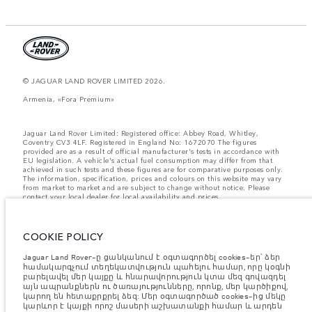
© JAGUAR LAND ROVER LIMITED 2026.
Armenia, «Fora Premium»
Jaguar Land Rover Limited: Registered office: Abbey Road, Whitley,
Coventry CV3 4LF. Registered in England No: 1672070 The figures
provided are as a result of official manufacturer's tests in accordance with
EU legislation. A vehicle's actual fuel consumption may differ from that
achieved in such tests and these figures are for comparative purposes only.
The information, specification, prices and colours on this website may vary
from market to market and are subject to change without notice. Please
contact your local dealer for local availability and prices.
Նշված կշիռներն արտացոլում են մեքենայի ստանդարտ
բնութագրերը։ Աքսեսուարները և արտադրությունից հետո
տեղադրված այլ պարագաներն ազդում են օգտակար բեռով
COOKIE POLICY
բեռնունակության վրա։ Համոզվե՛ք, որ աքսեսուարներով,
ուղևորներով, հեղուկով, վառելիքով և օգտակար բեռով մեքենայի
Jaguar Land Rover-ը ցանկանում է օգտագործել cookies-եր՝ ձեր
բեռնվածության ժամանակ մեքենայի համախառն քաշը և առանցքի
համակարգչում տեղեկատվություն պահելու համար, որը կօգնի
առավելագույն բեռնվածությունը չեն գերազանցվում։
բարելավել մեր կայքը և հնարավորություն կտա մեզ գովազդել
այն ապրանքներն ու ծառայությունները, որոնք, մեր կարծիքով,
Կարևոր գրառում պատկերների և տեխնիկական բնութագրերի
կարող են հետաքրքրել ձեզ: Մեր օգտագործած cookies-ից մեկը
վերաբերյալ:
Կիսահաղորդիչների համաշխարհային պակասը
կարևոր է կայքի որոշ մասերի աշխատանքի համար և արդեն
ներկայումս ազդում է տրանսպորտային միջոցների տեխնիկական