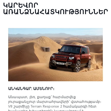
ԿԱՐԵՎՈՐ
ԱՌԱՆՁՆԱՀԱՏԿՈՒԹՅՈՒՆՆԵՐ
ԱՆԿԱՆԳԱՐ. ԱՄԵՆՈՒՐ։
Անապատ, լեռ, քաղաք՝ հարմարվեք
յուրաքանչյուր մարտահրավերի՝ վստահությամբ։
V8 շարժիչը Terrain Response 2 համակարգի հետ
համատեղ խելացիորեն կարգավորում է