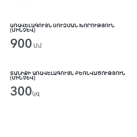
ԱՌԱՎԵԼԱԳՈՒՅՆ ՍՈՒԶՄԱՆ ԽՈՐՈՒԹՅՈՒՆ
(ՄԻՆՉԵՎ)
900
Մմ
ՏԱՆԻՔԻ ԱՌԱՎԵԼԱԳՈՒՅՆ ԲԵՌՆՎԱԾՈՒԹՅՈՒՆ
(ՄԻՆՉԵՎ)
300
կգ