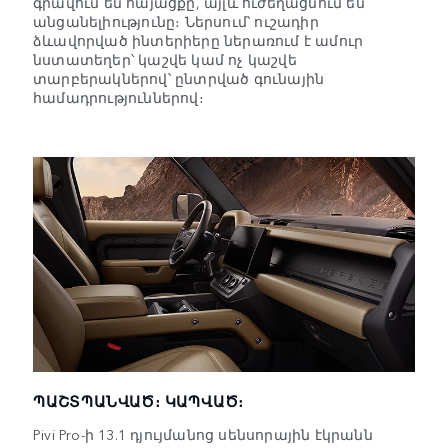
գրավում են հայացքը, այլև ուժեղացնում են
անցանելիությունը։ Ներսում՝ ուշադիր
ձևավորված ինտերիերը ներառում է ամուր
նստատեղեր՝ կաշվե կամ ոչ կաշվե
տարբերակներով՝ ընտրված գունային
համադրություններով։
ՊԱՇՏՊԱՆՎԱԾ։ ԿԱՊՎԱԾ։
Pivi Pro-ի 13.1 դյույմանոց սենսորային էկրանն