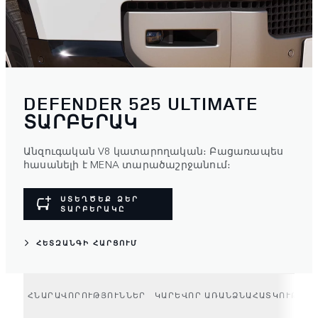
DEFENDER 525 ULTIMATE
ՏԱՐԲԵՐԱԿ
Անզուգական V8 կատարողական։ Բացառապես
հասանելի է MENA տարածաշրջանում։
ՍՏԵՂԾԵՔ ՁԵՐ
ՏԱՐԲԵՐԱԿԸ
ՀԵՏԶԱՆԳԻ ՀԱՐՑՈՒՄ
ՀՆԱՐԱՎՈՐՈՒԹՅՈՒՆՆԵՐ
ԿԱՐԵՎՈՐ ԱՌԱՆՁՆԱՀԱՏԿՈՒԹՅՈՒ