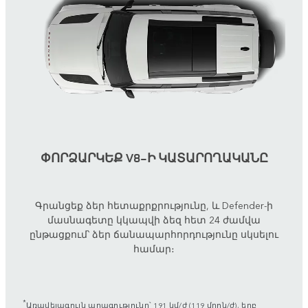
ՓՈՐՁԱՐԿԵՔ V8-Ի ԿԱՏԱՐՈՂԱԿԱՆԸ
Գրանցեք ձեր հետաքրքրությունը, և Defender-ի
մասնագետը կկապվի ձեզ հետ 24 ժամվա
ընթացքում՝ ձեր ճանապարհորդությունը սկսելու
համար։
*
Առավելագույն արագությունը՝ 191 կմ/ժ (119 մղոն/ժ), երբ