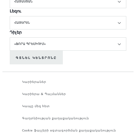
ՀԱՅԱՍՏԱՆ
Լեզու
ՀԱՅԵՐԵՆ
Դիլեր
«ՖՈՐԱ ՊՐԵՄԻՈՒՄ»
ԳՏՆԵԼ ԿԵՆՏՐՈՆԸ
Կարիերաներ
Կարիերա & Պայմաններ
Կապը մեզ հետ
Գաղտնիության քաղաքականություն
Cookie ֆայլերի օգտագործման քաղաքականություն