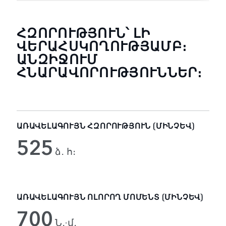
ՀԶՈՐՈՒԹՅՈՒՆ՝ ԼԻ
ՎԵՐԱՀՍԿՈՂՈՒԹՅԱՄԲ։
ԱՆԶԻՋՈՒՄ
ՀՆԱՐԱՎՈՐՈՒԹՅՈՒՆՆԵՐ։
ԱՌԱՎԵԼԱԳՈՒՅՆ ՀԶՈՐՈՒԹՅՈՒՆ (ՄԻՆՉԵՎ)
525
ձ․ հ։
ԱՌԱՎԵԼԱԳՈՒՅՆ ՈԼՈՐՈՂ ՄՈՄԵՆՏ (ՄԻՆՉԵՎ)
700
Ն․·մ․