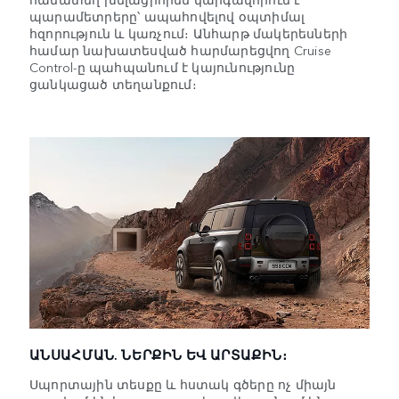
պարամետրերը՝ ապահովելով օպտիմալ
հզորություն և կառչում։ Անհարթ մակերեսների
համար նախատեսված հարմարեցվող Cruise
Control-ը պահպանում է կայունությունը
ցանկացած տեղանքում։
ԱՆՍԱՀՄԱՆ. ՆԵՐՔԻՆ ԵՎ ԱՐՏԱՔԻՆ։
Սպորտային տեսքը և հստակ գծերը ոչ միայն