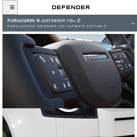
ԲԱՑԱՀԱՅՏԵ՛Ք «DEFENDER 110»-Ը
ԲԱՑԱՀԱՅՏԵՔ DEFENDER 525 ULTIMATE EDITION-Ը