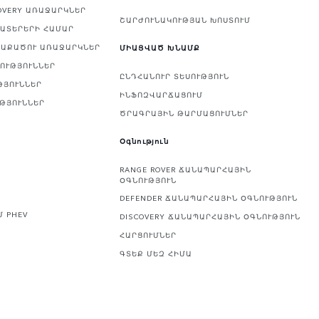
OVERY ԱՌԱՋԱՐԿՆԵՐ
ՇԱՐԺՈՒՆԱԿՈՒԹՅԱՆ ԽՈՍՏՈՒՄ
ՆԱՏԵՐԵՐԻ ՀԱՄԱՐ
ՎԱՔԱԾՈՒ ԱՌԱՋԱՐԿՆԵՐ
ՄԻԱՑՎԱԾ ԽՆԱՄՔ
ՅՈՒԹՅՈՒՆՆԵՐ
ԸՆԴՀԱՆՈՒՐ ՏԵՍՈՒԹՅՈՒՆ
ԹՅՈՒՆՆԵՐ
ԻՆՖՈԶՎԱՐՃԱՑՈՒՄ
ՒԹՅՈՒՆՆԵՐ
ԾՐԱԳՐԱՅԻՆ ԹԱՐՄԱՑՈՒՄՆԵՐ
Օգնություն
RANGE ROVER ՃԱՆԱՊԱՐՀԱՅԻՆ
ՕԳՆՈՒԹՅՈՒՆ
DEFENDER ՃԱՆԱՊԱՐՀԱՅԻՆ ՕԳՆՈՒԹՅՈՒՆ
Մ PHEV
DISCOVERY ՃԱՆԱՊԱՐՀԱՅԻՆ ՕԳՆՈՒԹՅՈՒՆ
ՀԱՐՑՈՒՄՆԵՐ
ԳՏԵՔ ՄԵԶ ՀԻՄԱ