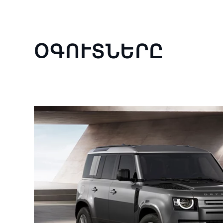
ՕԳՈՒՏՆԵՐԸ