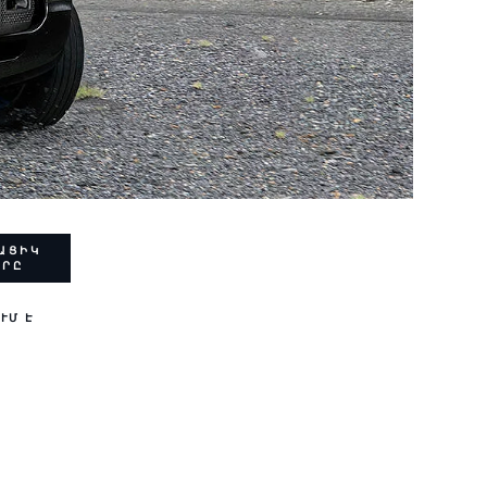
ԱՑԻԿ
ԵՐԸ
ՒՄ Է