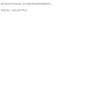
ԱՐՏԱԴՐԱԿԱՆ ՇՐՋԱԳԱՅՈՒԹՅՈՒՆ
ԳՏՆԵԼ ԿԵՆՏՐՈՆԸ