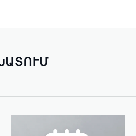
ԽԱՏՈՒՄ