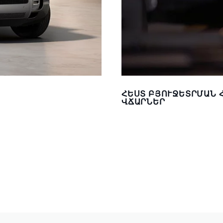
ՀԵՍՏ ԲՅՈՒՋԵՏՐՄԱՆ 
ՎՃԱՐՆԵՐ