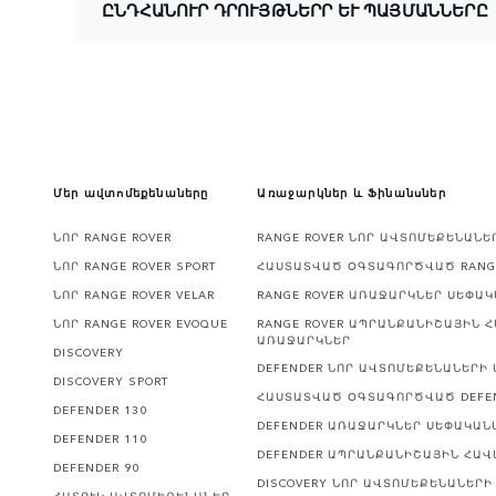
ԸՆԴՀԱՆՈՒՐ ԴՐՈՒՅԹՆԵՐՐ ԵՒ ՊԱՅՄԱՆՆԵՐԸ
Մեր ավտոմեքենաները
Առաջարկներ և Ֆինանսներ
ՆՈՐ RANGE ROVER
RANGE ROVER ՆՈՐ ԱՎՏՈՄԵՔԵՆԱՆ
ՆՈՐ RANGE ROVER SPORT
ՀԱՍՏԱՏՎԱԾ ՕԳՏԱԳՈՐԾՎԱԾ RANG
ՆՈՐ RANGE ROVER VELAR
RANGE ROVER ԱՌԱՋԱՐԿՆԵՐ ՍԵՓԱ
ՆՈՐ RANGE ROVER EVOQUE
RANGE ROVER ԱՊՐԱՆՔԱՆԻՇԱՅԻՆ 
ԱՌԱՋԱՐԿՆԵՐ
DISCOVERY
DEFENDER ՆՈՐ ԱՎՏՈՄԵՔԵՆԱՆԵՐԻ
DISCOVERY SPORT
ՀԱՍՏԱՏՎԱԾ ՕԳՏԱԳՈՐԾՎԱԾ DEFE
DEFENDER 130
DEFENDER ԱՌԱՋԱՐԿՆԵՐ ՍԵՓԱԿԱՆ
DEFENDER 110
DEFENDER ԱՊՐԱՆՔԱՆԻՇԱՅԻՆ ՀԱ
DEFENDER 90
DISCOVERY ՆՈՐ ԱՎՏՈՄԵՔԵՆԱՆԵՐ
ՀԱՏՈՒԿ ԱՎՏՈՄԵՔԵՆԱՆԵՐ