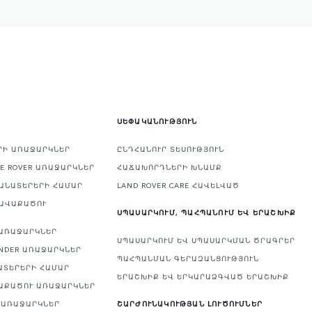
ՍԵՓԱԿԱՆՈՒԹՅՈՒՆ
ԵՐԻ ԱՌԱՋԱՐԿՆԵՐ
ԸՆԴՀԱՆՈՒՐ ՏԵՍՈՒԹՅՈՒՆ
E ROVER ԱՌԱՋԱՐԿՆԵՐ
ՀԱՃԱԽՈՐԴՆԵՐԻ ԽՆԱՄՔ
ԿԱՆԱՏԵՐԵՐԻ ՀԱՄԱՐ
LAND ROVER CARE ՀԱՎԵԼՎԱԾ
ՀԱՎԱՔԱԾՈՒ
ՍՊԱՍԱՐԿՈՒՄ, ՊԱՀՊԱՆՈՒՄ ԵՎ ԵՐԱՇԽԻՔ
 ԱՌԱՋԱՐԿՆԵՐ
ՍՊԱՍԱՐԿՈՒՄ ԵՎ ՍՊԱՍԱՐԿՄԱՆ ԾՐԱԳՐԵՐ
NDER ԱՌԱՋԱՐԿՆԵՐ
ՊԱՀՊԱՆՄԱՆ ԳԵՐԱԶԱՆՑՈՒԹՅՈՒՆ
ԱՏԵՐԵՐԻ ՀԱՄԱՐ
ԵՐԱՇԽԻՔ ԵՎ ԵՐԿԱՐԱՁԳՎԱԾ ԵՐԱՇԽԻՔ
ՎԱՔԱԾՈՒ ԱՌԱՋԱՐԿՆԵՐ
Ի ԱՌԱՋԱՐԿՆԵՐ
ՇԱՐԺՈՒՆԱԿՈՒԹՅԱՆ ԼՈՒԾՈՒՄՆԵՐ