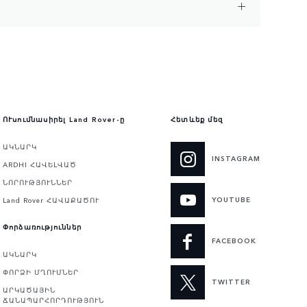
ՈՒսումնասիրել Land Rover-ը
Հետևեք մեզ
ԱԿՆԱՐԿ
INSTAGRAM
ARDHI ՀԱՎԵԼՎԱԾ
ՆՈՐՈՒԹՅՈՒՆՆԵՐ
YOUTUBE
Land Rover ՀԱՎԱՔԱԾՈՒ
Փորձառություններ
FACEBOOK
ԱԿՆԱՐԿ
ՓՈՐՁԻ ՄՂՈՒՄՆԵՐ
TWITTER
ԱՐԿԱԾԱՅԻՆ
ՃԱՆԱՊԱՐՀՈՐԴՈՒԹՅՈՒՆ