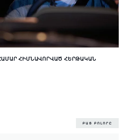
ՀԱՄԱՐ ՀԻՄՆԱՎՈՐՎԱԾ ՀԵՐԹԱԿԱՆ
ԲԱՑ ԲՈԼՈՐԸ