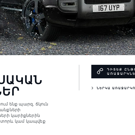
ԴԻՏԵՔ ԸՆԹ
ԱՌԱՋԱՐԿՆ
ՆՍԱԿԱՆ
ՆԵՐ
ՆԵՐԿԱ ԱՌԱՋԱՐԿՈ
ձնում ենք պարզ, ճկուն
րանքների
ների կարիքներին
ստորև կամ կապվեք