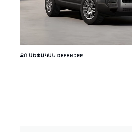
ՔՈ ՍԵՓԱԿԱՆ DEFENDER