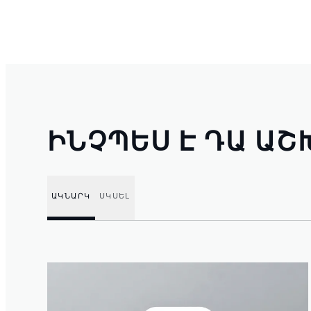
ԻՆՉՊԵՍ Է ԴԱ ԱՇ
ԱԿՆԱՐԿ
ՍԿՍԵԼ