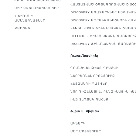
ՀԱՍՏԱՏՎԱԾ ՕԳՏԱԳՈՐԾՎԱԾ DISC
ՄԵՐ ԱՎՏՈՄԵՔԵՆԱՆԵՐԸ
DISCOVERY ԱՌԱՋԱՐԿՆԵՐ ՍԵՓԱԿԱ
7 ՏԵՂԱՆԻ
DISCOVERY ԱՊՐԱՆՔԱՆԻՇԱՅԻՆ ՀԱ
ԱՄԵՆԱԳՆԱՑՆԵՐ
ՔԱՐՇԱԿ
RANGE ROVER ՖԻՆԱՆՍԱԿԱՆ ԾԱՌԱ
DEFENDER ՖԻՆԱՆՍԱԿԱՆ ԾԱՌԱՅՈՒ
DISCOVERY ՖԻՆԱՆՍԱԿԱՆ ԾԱՌԱՅՈ
Ուսումնասիրել
ԳՐԱՆՑՎԵԼ ԹԵՍՏ–ԴՐԱՅՎԻ
ՆԵՐԲԵՌՆԵԼ ԲՐՈՇՅՈՒՐԸ
ՀԵՏԶԱՆԳԻ ՊԱՏՎԵՐ
ՆՈՐ ԴԻԶԵԼԱՅԻՆ, ԲԵՆԶԻՆԱՅԻՆ ԿԱ
ԻՆՁ ՏԵՂՅԱԿ ՊԱՀԵՔ
Ֆլիտ և Բիզնես
ԱԿՆԱՐԿ
ՄԵՐ ՄՈՏԵՑՈՒՄԸ