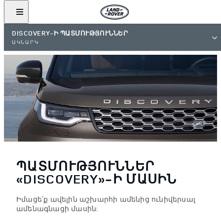
DISCOVERY-Ի ՊԱՏՄՈՒԹՅՈՒՆՆԵՐ
ԱԿՆԱՐԿ
ՊԱՏՄՈՒԹՅՈՒՆՆԵՐ
«DISCOVERY»-Ի ՄԱՍԻՆ
Իմացե՛ք ավելին աշխարհի ամենից ունիվերսալ
ամենագնացի մասին: