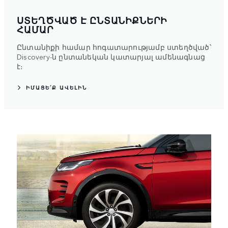
ՍՏԵՂԾՎԱԾ Է ԸՆՏԱՆԻՔՆԵՐԻ
ՀԱՄԱՐ
Ընտանիքի համար հոգատարությամբ ստեղծված՝
Discovery-ն ընտանեկան կատարյալ ամենագնաց
է։
ԻՄԱՑԵ՛Ք ԱՎԵԼԻՆ