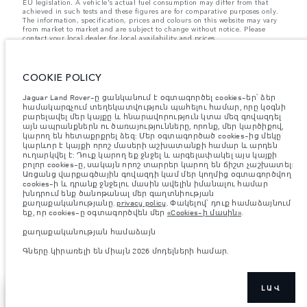
EU legislation. A vehicle's actual fuel consumption may differ from that
achieved in such tests and these figures are for comparative purposes only.
The information, specification, prices and colours on this website may vary
from market to market and are subject to change without notice. Please
contact your local dealer for local availability and prices.
Նշված կշիռներն արտացոլում են մեքենայի ստանդարտ
բնութագրերը։ Աքսեսուարները և արտադրությունից հետո
տեղադրված այլ պարագաներն ազդում են օգտակար բեռով
COOKIE POLICY
բեռնունակության վրա։ Համոզվե՛ք, որ աքսեսուարներով,
ուղևորներով, հեղուկով, վառելիքով և օգտակար բեռով մեքենայի
Jaguar Land Rover-ը ցանկանում է օգտագործել cookies-եր՝ ձեր
բեռնվածության ժամանակ մեքենայի համախառն քաշը և առանցքի
համակարգչում տեղեկատվություն պահելու համար, որը կօգնի
առավելագույն բեռնվածությունը չեն գերազանցվում։
բարելավել մեր կայքը և հնարավորություն կտա մեզ գովազդել
այն ապրանքներն ու ծառայությունները, որոնք, մեր կարծիքով,
Կարևոր գրառում պատկերների և տեխնիկական բնութագրերի
կարող են հետաքրքրել ձեզ: Մեր օգտագործած cookies-ից մեկը
վերաբերյալ:
Կիսահաղորդիչների համաշխարհային պակասը
կարևոր է կայքի որոշ մասերի աշխատանքի համար և արդեն
ներկայումս ազդում է տրանսպորտային միջոցների տեխնիկական
բնութագրերի, տարբերակների առկայության և պատրաստման
ուղարկվել է: Դուք կարող եք ջնջել և արգելափակել այս կայքի
ժամկետների վրա: Արդյունքում ներկայումս վեբկայքում
բոլոր cookies-ը, սակայն որոշ տարրեր կարող են ճիշտ չաշխատել:
օգտագործվող պատկերները կարող են ամբողջությամբ
Առցանց վարքագծային գովազդի կամ մեր կողմից օգտագործվող
չարտացոլել գործառույթները, տեսականին, հարդարման և
cookies-ի և դրանք ջնջելու մասին ավելին իմանալու համար
գունային սխեմաների ընթացիկ տեխնիկական բնութագրերը:
խնդրում ենք ծանոթանալ մեր գաղտնիության
Խնդրում ենք խորհրդակցել ձեր մանրածախ վաճառողի հետ, ով
քաղաքականությանը.
privacy policy
. Փակելով՝ դուք համաձայնում
կկարողանա ներկայացնել ձեզ առկա ցանկացած
եք, որ cookies-ը օգտագործվեն մեր
«Cookies-ի մասին»
.
սահմանափակում՝ ճիշտ ընտրություն կատարելու համար
քաղաքականության համաձայն
Ներկայացված արժեքները ներառում են ավելացված արժեքի
հարկը.
Գները կիրառելի են միայն 2026 մոդելների համար.
Գները կիրառելի են միայն 2026 մոդելների համար.
ԼԱՎ
ԲԱՑԱՀԱՅՏԵՔ
ՑՈՒՑԱԴՐԵԼ ԱՎԵԼԻՆ
DISCOVERY