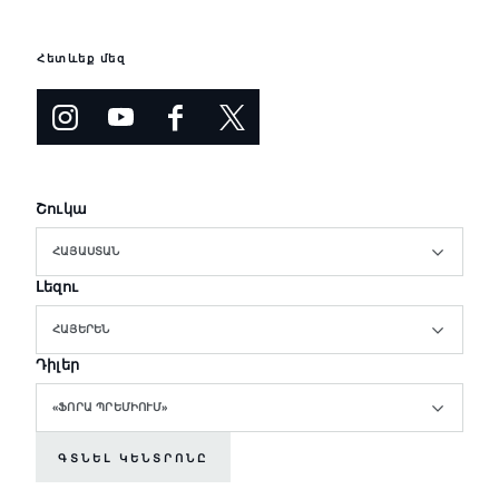
Հետևեք մեզ
Շուկա
ՀԱՅԱՍՏԱՆ
Լեզու
ՀԱՅԵՐԵՆ
Դիլեր
«ՖՈՐԱ ՊՐԵՄԻՈՒՄ»
ԳՏՆԵԼ ԿԵՆՏՐՈՆԸ