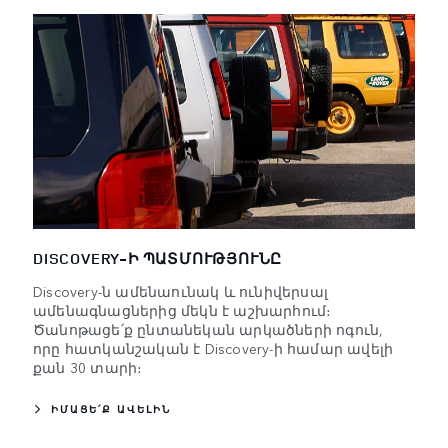
DISCOVERY-Ի ՊԱՏՄՈՒԹՅՈՒՆԸ
Discovery-ն ամենաունակ և ունիվերսալ
ամենագնացներից մեկն է աշխարհում։
Ծանոթացե՛ք ընտանեկան արկածների ոգուն,
որը հատկանշական է Discovery-ի համար ավելի
քան 30 տարի։
ԻՄԱՑԵ՛Ք ԱՎԵԼԻՆ