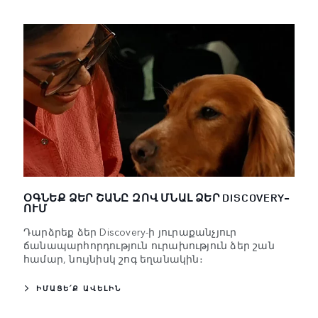
ՕԳՆԵՔ ՁԵՐ ՇԱՆԸ ԶՈՎ ՄՆԱԼ ՁԵՐ DISCOVERY-
ՈՒՄ
Դարձրեք ձեր Discovery-ի յուրաքանչյուր
ճանապարհորդություն ուրախություն ձեր շան
համար, նույնիսկ շոգ եղանակին։
ԻՄԱՑԵ՛Ք ԱՎԵԼԻՆ