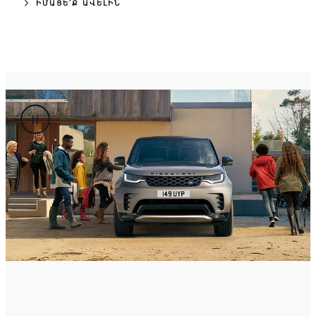
ԻՄԱՑԵ՛Ք ԱՎԵԼԻՆ