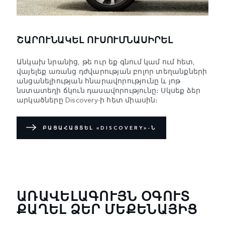
ՇԱՐՈՒՆԱԿԵԼ ՈՒՍՈՒՄՆԱՍԻՐԵԼ
Անկախ նրանից, թե ուր եք գնում կամ ում հետ,
վայելեք առանց դժվարության բոլոր տեղանքների
անցանելիության հնարավորությունը և յոթ
նստատեղի ճկուն դասավորությունը։ Սկսեք ձեր
արկածները Discovery-ի հետ միասին։
ԲԱՑԱՀԱՅՏԵԼ «DISCOVERY»-Ն
ԱՌԱՎԵԼԱԳՈՒՅՆ ՕԳՈՒՏ
ՔԱՂԵԼ ՁԵՐ ՄԵՔԵՆԱՅԻՑ