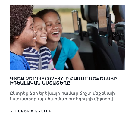
ԳՏԵՔ ՁԵՐ DISCOVERY-Ի ՀԱՄԱՐ ՄԵՔԵՆԱՅԻ
ԻԴԵԱԼԱԿԱՆ ՆՍՏԱՏԵՂԸ
Ընտրեք ձեր երեխայի համար ճիշտ մեքենայի
նստատեղը այս հարմար ուղեցույցի միջոցով։
ԻՄԱՑԵ՛Ք ԱՎԵԼԻՆ