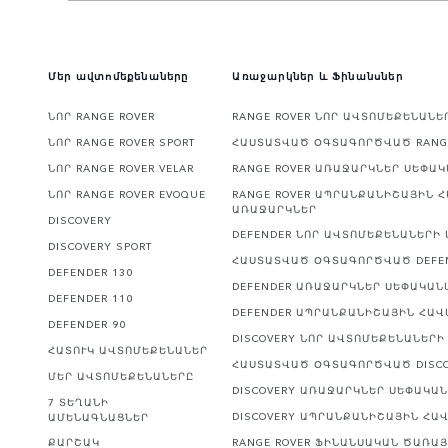
Մեր ավտոմեքենաները
Առաջարկներ և Ֆինանսներ
ՆՈՐ RANGE ROVER
RANGE ROVER ՆՈՐ ԱՎՏՈՄԵՔԵՆԱՆ
ՆՈՐ RANGE ROVER SPORT
ՀԱՍՏԱՏՎԱԾ ՕԳՏԱԳՈՐԾՎԱԾ RANG
ՆՈՐ RANGE ROVER VELAR
RANGE ROVER ԱՌԱՋԱՐԿՆԵՐ ՍԵՓԱ
ՆՈՐ RANGE ROVER EVOQUE
RANGE ROVER ԱՊՐԱՆՔԱՆԻՇԱՅԻՆ 
ԱՌԱՋԱՐԿՆԵՐ
DISCOVERY
DEFENDER ՆՈՐ ԱՎՏՈՄԵՔԵՆԱՆԵՐԻ
DISCOVERY SPORT
ՀԱՍՏԱՏՎԱԾ ՕԳՏԱԳՈՐԾՎԱԾ DEFE
DEFENDER 130
DEFENDER ԱՌԱՋԱՐԿՆԵՐ ՍԵՓԱԿԱՆ
DEFENDER 110
DEFENDER ԱՊՐԱՆՔԱՆԻՇԱՅԻՆ ՀԱ
DEFENDER 90
DISCOVERY ՆՈՐ ԱՎՏՈՄԵՔԵՆԱՆԵՐ
ՀԱՏՈՒԿ ԱՎՏՈՄԵՔԵՆԱՆԵՐ
ՀԱՍՏԱՏՎԱԾ ՕԳՏԱԳՈՐԾՎԱԾ DISC
ՄԵՐ ԱՎՏՈՄԵՔԵՆԱՆԵՐԸ
DISCOVERY ԱՌԱՋԱՐԿՆԵՐ ՍԵՓԱԿԱ
7 ՏԵՂԱՆԻ
DISCOVERY ԱՊՐԱՆՔԱՆԻՇԱՅԻՆ ՀԱ
ԱՄԵՆԱԳՆԱՑՆԵՐ
ՔԱՐՇԱԿ
RANGE ROVER ՖԻՆԱՆՍԱԿԱՆ ԾԱՌԱ