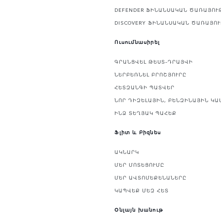
DEFENDER ՖԻՆԱՆՍԱԿԱՆ ԾԱՌԱՅՈՒ
DISCOVERY ՖԻՆԱՆՍԱԿԱՆ ԾԱՌԱՅՈ
Ուսումնասիրել
ԳՐԱՆՑՎԵԼ ԹԵՍՏ–ԴՐԱՅՎԻ
ՆԵՐԲԵՌՆԵԼ ԲՐՈՇՅՈՒՐԸ
ՀԵՏԶԱՆԳԻ ՊԱՏՎԵՐ
ՆՈՐ ԴԻԶԵԼԱՅԻՆ, ԲԵՆԶԻՆԱՅԻՆ ԿԱ
ԻՆՁ ՏԵՂՅԱԿ ՊԱՀԵՔ
Ֆլիտ և Բիզնես
ԱԿՆԱՐԿ
ՄԵՐ ՄՈՏԵՑՈՒՄԸ
ՄԵՐ ԱՎՏՈՄԵՔԵՆԱՆԵՐԸ
ԿԱՊՎԵՔ ՄԵԶ ՀԵՏ
Օնլայն խանութ