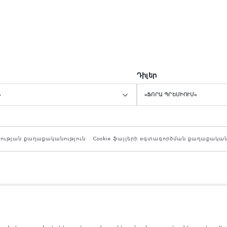
Դիլեր
Ն
«ՖՈՐԱ ՊՐԵՄԻՈՒՄ»
ության քաղաքականություն
Cookie ֆայլերի օգտագործման քաղաքական