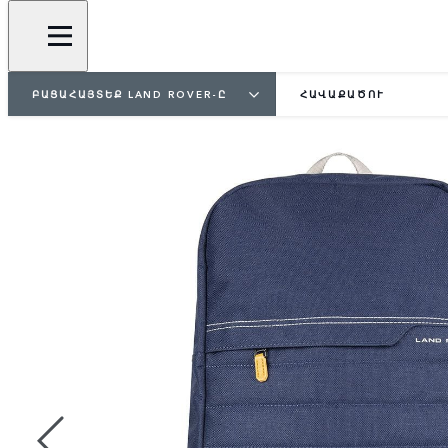
ԲԱՑԱՀԱՅՏԵՔ LAND ROVER-Ը
ՀԱՎԱՔԱԾՈՒ