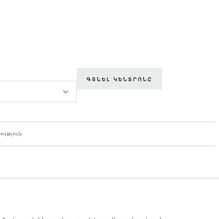
ԳՏՆԵԼ ԿԵՆՏՐՈՆԸ
ություն