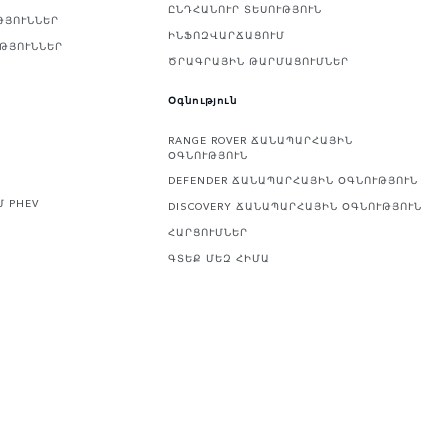
ԸՆԴՀԱՆՈՒՐ ՏԵՍՈՒԹՅՈՒՆ
ԹՅՈՒՆՆԵՐ
ԻՆՖՈԶՎԱՐՃԱՑՈՒՄ
ՒԹՅՈՒՆՆԵՐ
ԾՐԱԳՐԱՅԻՆ ԹԱՐՄԱՑՈՒՄՆԵՐ
Օգնություն
RANGE ROVER ՃԱՆԱՊԱՐՀԱՅԻՆ
ՕԳՆՈՒԹՅՈՒՆ
DEFENDER ՃԱՆԱՊԱՐՀԱՅԻՆ ՕԳՆՈՒԹՅՈՒՆ
Մ PHEV
DISCOVERY ՃԱՆԱՊԱՐՀԱՅԻՆ ՕԳՆՈՒԹՅՈՒՆ
ՀԱՐՑՈՒՄՆԵՐ
ԳՏԵՔ ՄԵԶ ՀԻՄԱ