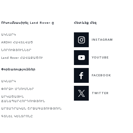
ՈՒսումնասիրել Land Rover-ը
Հետևեք մեզ
ԱԿՆԱՐԿ
INSTAGRAM
ARDHI ՀԱՎԵԼՎԱԾ
ՆՈՐՈՒԹՅՈՒՆՆԵՐ
YOUTUBE
Land Rover ՀԱՎԱՔԱԾՈՒ
Փորձառություններ
FACEBOOK
ԱԿՆԱՐԿ
ՓՈՐՁԻ ՄՂՈՒՄՆԵՐ
TWITTER
ԱՐԿԱԾԱՅԻՆ
ՃԱՆԱՊԱՐՀՈՐԴՈՒԹՅՈՒՆ
ԱՐՏԱԴՐԱԿԱՆ ՇՐՋԱԳԱՅՈՒԹՅՈՒՆ
ԳՏՆԵԼ ԿԵՆՏՐՈՆԸ