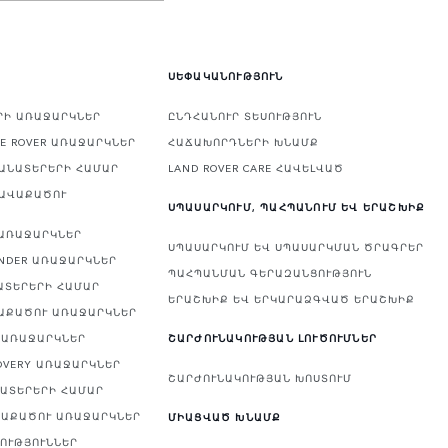
ՍԵՓԱԿԱՆՈՒԹՅՈՒՆ
ԵՐԻ ԱՌԱՋԱՐԿՆԵՐ
ԸՆԴՀԱՆՈՒՐ ՏԵՍՈՒԹՅՈՒՆ
E ROVER ԱՌԱՋԱՐԿՆԵՐ
ՀԱՃԱԽՈՐԴՆԵՐԻ ԽՆԱՄՔ
ԿԱՆԱՏԵՐԵՐԻ ՀԱՄԱՐ
LAND ROVER CARE ՀԱՎԵԼՎԱԾ
ՀԱՎԱՔԱԾՈՒ
ՍՊԱՍԱՐԿՈՒՄ, ՊԱՀՊԱՆՈՒՄ ԵՎ ԵՐԱՇԽԻՔ
 ԱՌԱՋԱՐԿՆԵՐ
ՍՊԱՍԱՐԿՈՒՄ ԵՎ ՍՊԱՍԱՐԿՄԱՆ ԾՐԱԳՐԵՐ
NDER ԱՌԱՋԱՐԿՆԵՐ
ՊԱՀՊԱՆՄԱՆ ԳԵՐԱԶԱՆՑՈՒԹՅՈՒՆ
ԱՏԵՐԵՐԻ ՀԱՄԱՐ
ԵՐԱՇԽԻՔ ԵՎ ԵՐԿԱՐԱՁԳՎԱԾ ԵՐԱՇԽԻՔ
ՎԱՔԱԾՈՒ ԱՌԱՋԱՐԿՆԵՐ
Ի ԱՌԱՋԱՐԿՆԵՐ
ՇԱՐԺՈՒՆԱԿՈՒԹՅԱՆ ԼՈՒԾՈՒՄՆԵՐ
OVERY ԱՌԱՋԱՐԿՆԵՐ
ՇԱՐԺՈՒՆԱԿՈՒԹՅԱՆ ԽՈՍՏՈՒՄ
ՆԱՏԵՐԵՐԻ ՀԱՄԱՐ
ՎԱՔԱԾՈՒ ԱՌԱՋԱՐԿՆԵՐ
ՄԻԱՑՎԱԾ ԽՆԱՄՔ
ՅՈՒԹՅՈՒՆՆԵՐ