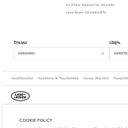
ԻՆՉՊԵՍ ՊԱՏՎԻՐԵԼ ՕՆԼԱՅՆ
Land Rover ՀԱՎԱՔԱԾՈՒ
Շուկա
Լեզու
ՀԱՅԱՍՏԱՆ
ՀԱՅԵՐԵ
Կարիերաներ
Կարիերա & Պայմաններ
Կապը մեզ հետ
Գաղտնի
© JAGUAR LAND ROVER LIMITED 2026.
Armenia, «Fora Premium»
COOKIE POLICY