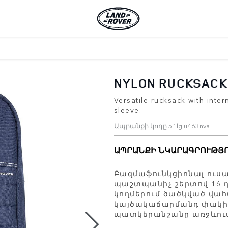
NYLON RUCKSACK
Versatile rucksack with inte
sleeve.
Ապրանքի կոդը 51lglu463nva
ԱՊՐԱՆՔԻ ՆԿԱՐԱԳՐՈՒԹՅ
Բազմաֆունկցիոնալ ուսա
պաշտպանիչ շերտով 16 դյ
կողմերում ծածկված վահ
կայծակաճարմանդ փակիչնե
պատկերանշանը առջևու