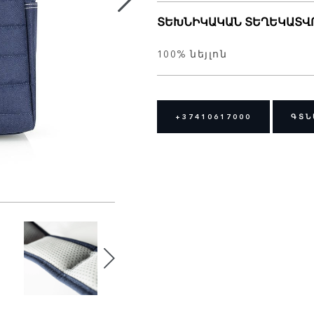
ՏԵԽՆԻԿԱԿԱՆ ՏԵՂԵԿԱՏՎ
100% նեյլոն
+37410617000
ԳՏՆ