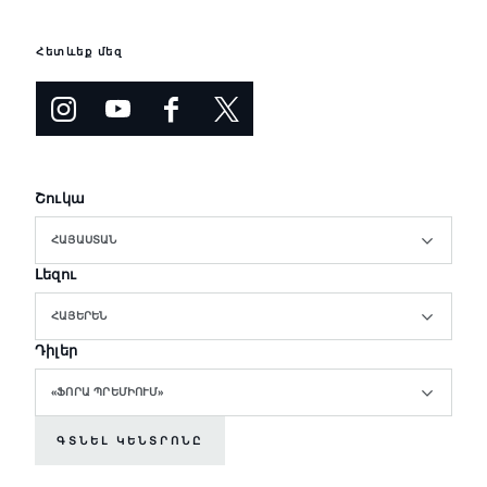
Հետևեք մեզ
Շուկա
ՀԱՅԱՍՏԱՆ
Լեզու
ՀԱՅԵՐԵՆ
Դիլեր
«ՖՈՐԱ ՊՐԵՄԻՈՒՄ»
ԳՏՆԵԼ ԿԵՆՏՐՈՆԸ