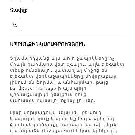
Չափը:
XS
ԱՊՐԱՆՔԻ ՆԿԱՐԱԳՐՈՒԹՅՈՒՆ
Տղամարդկանց այս պոլո շապիկները ոչ
միայն հարմարավետ զգալու, այլև էլեգանտ
տեսք ունենալու կատարյալ միջոց են:
Էլեգանտ վերնաշապիկները սովորաբար
լինում են ֆորմալ և անհարմար, բայց
LandRover Heritage-ի այս պոլո
վերնաշապիկի դեպքում դուք
անհանգստանալու ոչինչ չունեք:
Լինի մոխրագույն մելանժ , թե մուգ
կապույտ, դուք կարող եք հարմարեցնել
ձեր հանդերձանքը հարմար առիթի , եթե
դա նորաձև միջոցառում է կամ երեկույթ,