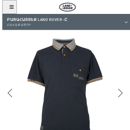
ԲԱՑԱՀԱՅՏԵՔ LAND ROVER-Ը
ՀԱՎԱՔԱԾՈՒ