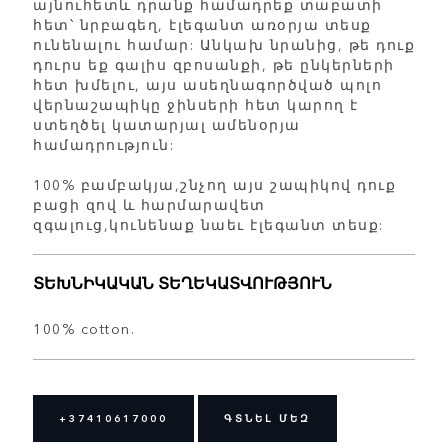
այնուհետև դրանք համադրեք տաբատի
հետ՝ նրբագեղ, էլեգանտ առօրյա տեսք
ունենալու համար: Անկախ նրանից, թե դուք
դուրս եք գալիս զբոսանքի, թե ընկերների
հետ խմելու, այս ասեղնագործված պոլո
վերնաշապիկը ջինսերի հետ կարող է
ստեղծել կատարյալ ամենօրյա
համադրություն:
100% բամբակյա,շնչող այս շապիկով դուք
բացի զով և հարմարավետ
զգալուց,կունենաք նաեւ էլեգանտ տեսք:
ՏԵԽՆԻԿԱԿԱՆ ՏԵՂԵԿԱՏՎՈՒԹՅՈՒՆ
100% cotton.
+37410617000
ԳՏՆԵԼ ՄԵԶ