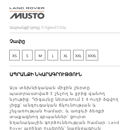
Ապրանքի կոդը, 51lghm372Gy
Չափը
XS
S
M
L
XL
XXL
XXXL
ԱՊՐԱՆՔԻ ՆԿԱՐԱԳՐՈՒԹՅՈՒՆ
Այս տեխնիկական միջին շերտը
պատրաստված է շնչող և ջրից վանող
նյութից: Դիզայնը ներառում է 4-ուղի ձգվող
լիցք՝ անզուգական ճկունության և
շնչառության համար, և առջևի ձեռքի
տաքացնող գրպաններ՝ ցուրտ
եղանակային գործունեության համար: Land
Rover պրինտ ուսերին՝ նարնջագույն