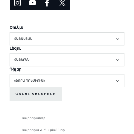
Շուկա
ՀԱՅԱՍՏԱՆ
Լեզու
ՀԱՅԵՐԵՆ
Դիլեր
«ՖՈՐԱ ՊՐԵՄԻՈՒՄ»
ԳՏՆԵԼ ԿԵՆՏՐՈՆԸ
Կարիերաներ
Կարիերա & Պայմաններ