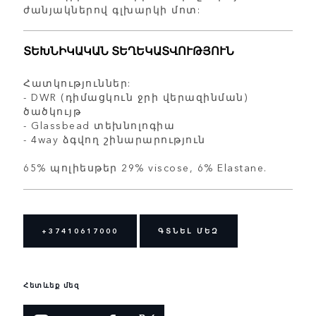
ժանյակներով գլխարկի մոտ:
ՏԵԽՆԻԿԱԿԱՆ ՏԵՂԵԿԱՏՎՈՒԹՅՈՒՆ
Հատկություններ:
- DWR (դիմացկուն ջրի վերազինման)
ծածկույթ
- Glassbead տեխնոլոգիա
- 4way ձգվող շինարարություն
65% պոլիեսթեր 29% viscose, 6% Elastane.
+37410617000
ԳՏՆԵԼ ՄԵԶ
Հետևեք մեզ