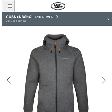
ԲԱՑԱՀԱՅՏԵՔ LAND ROVER-Ը
ՀԱՎԱՔԱԾՈՒ