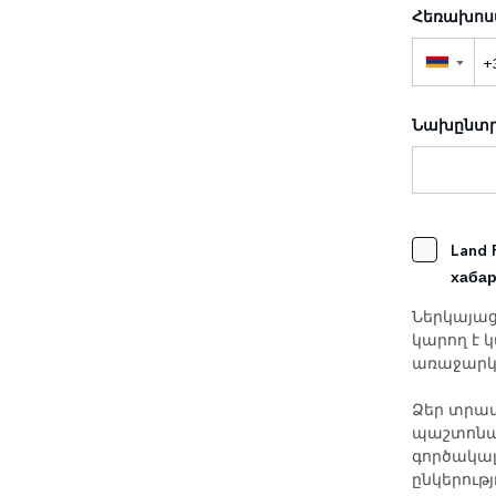
Հեռախո
▼
Նախընտր
Land 
хаба
Ներկայացն
կարող է 
առաջարկն
Ձեր տրամ
պաշտոնակ
գործակալ
ընկերությ