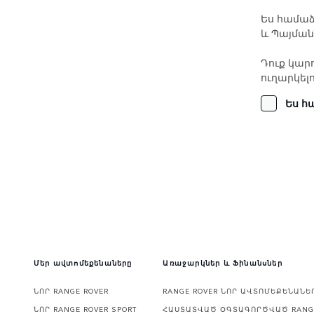
Ես համաձ
և Պայման
Դուք կար
ուղարկելո
Ես հ
Մեր ավտոմեքենաները
Առաջարկներ և Ֆինանսներ
ՆՈՐ RANGE ROVER
RANGE ROVER ՆՈՐ ԱՎՏՈՄԵՔԵՆԱՆ
ՆՈՐ RANGE ROVER SPORT
ՀԱՍՏԱՏՎԱԾ ՕԳՏԱԳՈՐԾՎԱԾ RANG