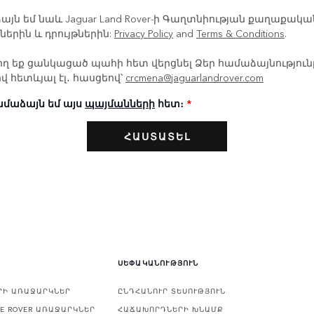
այն եմ նաև Jaguar Land Rover-ի Գաղտնիության քաղաքակա
ներին և դրույթներին:
Privacy Policy
and
Terms & Conditions
.
ող եք ցանկացած պահի հետ վերցնել Ձեր համաձայնություն
վ հետևյալ էլ․ հասցեով՝
crcmena@jaguarlandrover.com
ամաձայն եմ այս
պայմանների
հետ։
*
ՍԵՓԱԿԱՆՈՒԹՅՈՒՆ
ԵՐԻ ԱՌԱՋԱՐԿՆԵՐ
ԸՆԴՀԱՆՈՒՐ ՏԵՍՈՒԹՅՈՒՆ
E ROVER ԱՌԱՋԱՐԿՆԵՐ
ՀԱՃԱԽՈՐԴՆԵՐԻ ԽՆԱՄՔ