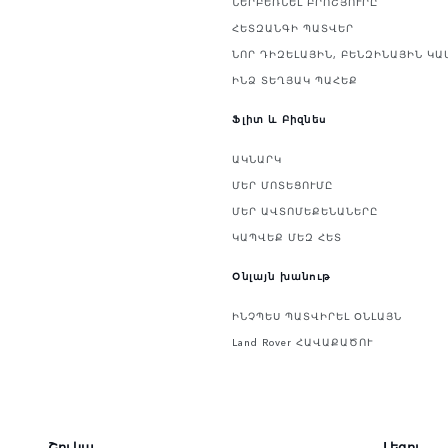
ՆԵՐԲԵՌՆԵԼ ԲՐՈՇՅՈՒՐԸ
ՀԵՏԶԱՆԳԻ ՊԱՏՎԵՐ
ՆՈՐ ԴԻԶԵԼԱՅԻՆ, ԲԵՆԶԻՆԱՅԻՆ ԿԱ
ԻՆՁ ՏԵՂՅԱԿ ՊԱՀԵՔ
Ֆլիտ և Բիզնես
ԱԿՆԱՐԿ
ՄԵՐ ՄՈՏԵՑՈՒՄԸ
ՄԵՐ ԱՎՏՈՄԵՔԵՆԱՆԵՐԸ
ԿԱՊՎԵՔ ՄԵԶ ՀԵՏ
Օնլայն խանութ
ԻՆՉՊԵՍ ՊԱՏՎԻՐԵԼ ՕՆԼԱՅՆ
Land Rover ՀԱՎԱՔԱԾՈՒ
Շուկա
Լեզու