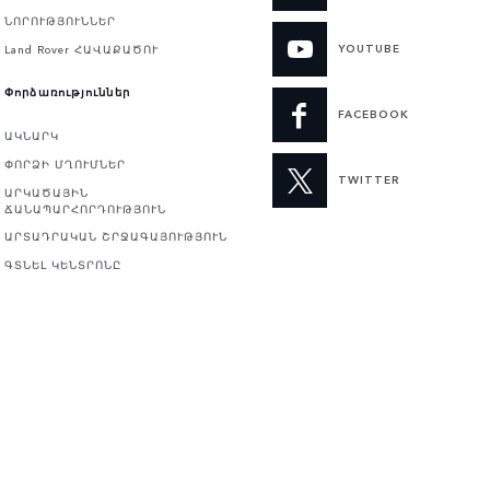
ՆՈՐՈՒԹՅՈՒՆՆԵՐ
YOUTUBE
Land Rover ՀԱՎԱՔԱԾՈՒ
Փորձառություններ
FACEBOOK
ԱԿՆԱՐԿ
ՓՈՐՁԻ ՄՂՈՒՄՆԵՐ
TWITTER
ԱՐԿԱԾԱՅԻՆ
ՃԱՆԱՊԱՐՀՈՐԴՈՒԹՅՈՒՆ
ԱՐՏԱԴՐԱԿԱՆ ՇՐՋԱԳԱՅՈՒԹՅՈՒՆ
ԳՏՆԵԼ ԿԵՆՏՐՈՆԸ