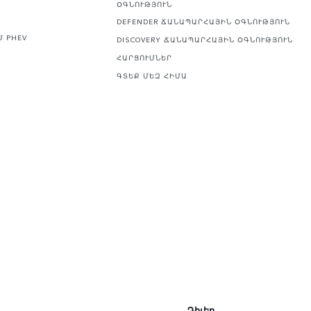
ՕԳՆՈՒԹՅՈՒՆ
DEFENDER ՃԱՆԱՊԱՐՀԱՅԻՆ ՕԳՆՈՒԹՅՈՒՆ
Մ PHEV
DISCOVERY ՃԱՆԱՊԱՐՀԱՅԻՆ ՕԳՆՈՒԹՅՈՒՆ
ՀԱՐՑՈՒՄՆԵՐ
ԳՏԵՔ ՄԵԶ ՀԻՄԱ
Դիլեր