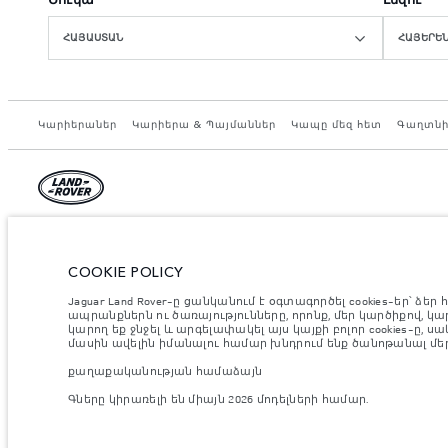
ՀԱՅԱՍՏԱՆ
ՀԱՅԵՐԵ
Կարիերաներ
Կարիերա & Պայմաններ
Կապը մեզ հետ
Գաղտնի
© JAGUAR LAND ROVER LIMITED 2026.
Armenia, «Fora Premium»
COOKIE POLICY
Jaguar Land Rover-ը ցանկանում է օգտագործել cookies-եր՝ 
Jaguar Land Rover Limited: Registered office: Abbey Road, Whitley, Coventry CV3 4
ապրանքներն ու ծառայությունները, որոնք, մեր կարծիքով, կա
consumption may differ from that achieved in such tests and these figures are for
կարող եք ջնջել և արգելափակել այս կայքի բոլոր cookies-ը,
Please contact your local dealer for local availability and prices.
մասին ավելին իմանալու համար խնդրում ենք ծանոթանալ մ
Նշված կշիռներն արտացոլում են մեքենայի ստանդարտ բնութագրերը։ Ա
քաղաքականության համաձայն
աքսեսուարներով, ուղևորներով, հեղուկով, վառելիքով և օգտակար բեռ
Գները կիրառելի են միայն 2026 մոդելների համար.
Կարևոր գրառում պատկերների և տեխնիկական բնութագրերի վերաբերյ
առկայության և պատրաստման ժամկետների վրա: Արդյունքում ներկայու
սխեմաների ընթացիկ տեխնիկական բնութագրերը: Խնդրում ենք խորհր