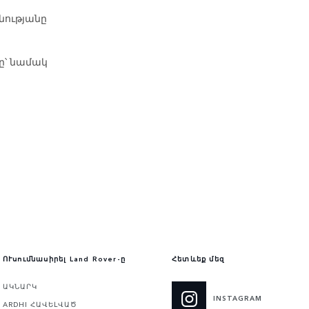
նությանը
ը՝ նամակ
ՈՒսումնասիրել Land Rover-ը
Հետևեք մեզ
ԱԿՆԱՐԿ
INSTAGRAM
ARDHI ՀԱՎԵԼՎԱԾ