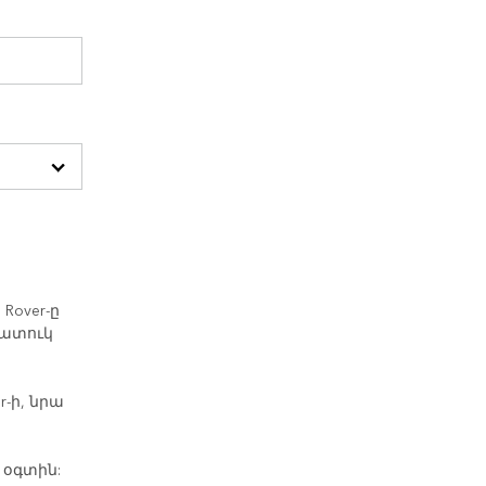
Rover-ը
հատուկ
-ի, նրա
,
 օգտին: