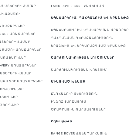
ԿԱՆԱՏԵՐԵՐԻ ՀԱՄԱՐ
LAND ROVER CARE ՀԱՎԵԼՎԱԾ
ՀԱՎԱՔԱԾՈՒ
ՍՊԱՍԱՐԿՈՒՄ, ՊԱՀՊԱՆՈՒՄ ԵՎ ԵՐԱՇԽԻՔ
 ԱՌԱՋԱՐԿՆԵՐ
ՍՊԱՍԱՐԿՈՒՄ ԵՎ ՍՊԱՍԱՐԿՄԱՆ ԾՐԱԳՐԵՐ
NDER ԱՌԱՋԱՐԿՆԵՐ
ՊԱՀՊԱՆՄԱՆ ԳԵՐԱԶԱՆՑՈՒԹՅՈՒՆ
ԱՏԵՐԵՐԻ ՀԱՄԱՐ
ԵՐԱՇԽԻՔ ԵՎ ԵՐԿԱՐԱՁԳՎԱԾ ԵՐԱՇԽԻՔ
ՎԱՔԱԾՈՒ ԱՌԱՋԱՐԿՆԵՐ
Ի ԱՌԱՋԱՐԿՆԵՐ
ՇԱՐԺՈՒՆԱԿՈՒԹՅԱՆ ԼՈՒԾՈՒՄՆԵՐ
OVERY ԱՌԱՋԱՐԿՆԵՐ
ՇԱՐԺՈՒՆԱԿՈՒԹՅԱՆ ԽՈՍՏՈՒՄ
ՆԱՏԵՐԵՐԻ ՀԱՄԱՐ
ՎԱՔԱԾՈՒ ԱՌԱՋԱՐԿՆԵՐ
ՄԻԱՑՎԱԾ ԽՆԱՄՔ
ՅՈՒԹՅՈՒՆՆԵՐ
ԸՆԴՀԱՆՈՒՐ ՏԵՍՈՒԹՅՈՒՆ
ԹՅՈՒՆՆԵՐ
ԻՆՖՈԶՎԱՐՃԱՑՈՒՄ
ՒԹՅՈՒՆՆԵՐ
ԾՐԱԳՐԱՅԻՆ ԹԱՐՄԱՑՈՒՄՆԵՐ
Օգնություն
RANGE ROVER ՃԱՆԱՊԱՐՀԱՅԻՆ