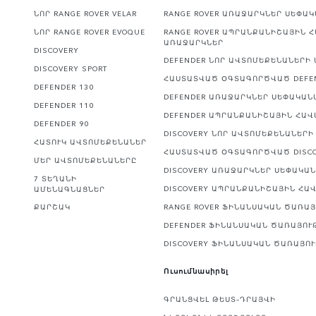
ՆՈՐ RANGE ROVER VELAR
RANGE ROVER ԱՌԱՋԱՐԿՆԵՐ ՍԵՓԱ
ՆՈՐ RANGE ROVER EVOQUE
RANGE ROVER ԱՊՐԱՆՔԱՆԻՇԱՅԻՆ 
ԱՌԱՋԱՐԿՆԵՐ
DISCOVERY
DEFENDER ՆՈՐ ԱՎՏՈՄԵՔԵՆԱՆԵՐԻ
DISCOVERY SPORT
ՀԱՍՏԱՏՎԱԾ ՕԳՏԱԳՈՐԾՎԱԾ DEFE
DEFENDER 130
DEFENDER ԱՌԱՋԱՐԿՆԵՐ ՍԵՓԱԿԱՆ
DEFENDER 110
DEFENDER ԱՊՐԱՆՔԱՆԻՇԱՅԻՆ ՀԱ
DEFENDER 90
DISCOVERY ՆՈՐ ԱՎՏՈՄԵՔԵՆԱՆԵՐ
ՀԱՏՈՒԿ ԱՎՏՈՄԵՔԵՆԱՆԵՐ
ՀԱՍՏԱՏՎԱԾ ՕԳՏԱԳՈՐԾՎԱԾ DISC
ՄԵՐ ԱՎՏՈՄԵՔԵՆԱՆԵՐԸ
DISCOVERY ԱՌԱՋԱՐԿՆԵՐ ՍԵՓԱԿԱ
7 ՏԵՂԱՆԻ
DISCOVERY ԱՊՐԱՆՔԱՆԻՇԱՅԻՆ ՀԱ
ԱՄԵՆԱԳՆԱՑՆԵՐ
ՔԱՐՇԱԿ
RANGE ROVER ՖԻՆԱՆՍԱԿԱՆ ԾԱՌԱ
DEFENDER ՖԻՆԱՆՍԱԿԱՆ ԾԱՌԱՅՈՒ
DISCOVERY ՖԻՆԱՆՍԱԿԱՆ ԾԱՌԱՅՈ
Ուսումնասիրել
ԳՐԱՆՑՎԵԼ ԹԵՍՏ–ԴՐԱՅՎԻ