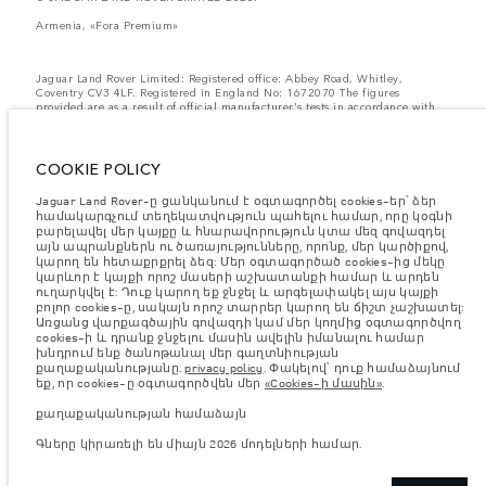
Armenia, «Fora Premium»
Jaguar Land Rover Limited: Registered office: Abbey Road, Whitley,
Coventry CV3 4LF. Registered in England No: 1672070 The figures
provided are as a result of official manufacturer's tests in accordance with
EU legislation. A vehicle's actual fuel consumption may differ from that
achieved in such tests and these figures are for comparative purposes only.
The information, specification, prices and colours on this website may vary
from market to market and are subject to change without notice. Please
COOKIE POLICY
contact your local dealer for local availability and prices.
Jaguar Land Rover-ը ցանկանում է օգտագործել cookies-եր՝ ձեր
Նշված կշիռներն արտացոլում են մեքենայի ստանդարտ
համակարգչում տեղեկատվություն պահելու համար, որը կօգնի
բնութագրերը։ Աքսեսուարները և արտադրությունից հետո
բարելավել մեր կայքը և հնարավորություն կտա մեզ գովազդել
տեղադրված այլ պարագաներն ազդում են օգտակար բեռով
այն ապրանքներն ու ծառայությունները, որոնք, մեր կարծիքով,
բեռնունակության վրա։ Համոզվե՛ք, որ աքսեսուարներով,
կարող են հետաքրքրել ձեզ: Մեր օգտագործած cookies-ից մեկը
ուղևորներով, հեղուկով, վառելիքով և օգտակար բեռով մեքենայի
բեռնվածության ժամանակ մեքենայի համախառն քաշը և առանցքի
կարևոր է կայքի որոշ մասերի աշխատանքի համար և արդեն
առավելագույն բեռնվածությունը չեն գերազանցվում։
ուղարկվել է: Դուք կարող եք ջնջել և արգելափակել այս կայքի
բոլոր cookies-ը, սակայն որոշ տարրեր կարող են ճիշտ չաշխատել:
Կարևոր գրառում պատկերների և տեխնիկական բնութագրերի
Առցանց վարքագծային գովազդի կամ մեր կողմից օգտագործվող
վերաբերյալ:
Կիսահաղորդիչների համաշխարհային պակասը
cookies-ի և դրանք ջնջելու մասին ավելին իմանալու համար
ներկայումս ազդում է տրանսպորտային միջոցների տեխնիկական
խնդրում ենք ծանոթանալ մեր գաղտնիության
բնութագրերի, տարբերակների առկայության և պատրաստման
քաղաքականությանը.
privacy policy
. Փակելով՝ դուք համաձայնում
ժամկետների վրա: Արդյունքում ներկայումս վեբկայքում
եք, որ cookies-ը օգտագործվեն մեր
«Cookies-ի մասին»
.
օգտագործվող պատկերները կարող են ամբողջությամբ
չարտացոլել գործառույթները, տեսականին, հարդարման և
քաղաքականության համաձայն
գունային սխեմաների ընթացիկ տեխնիկական բնութագրերը:
Խնդրում ենք խորհրդակցել ձեր մանրածախ վաճառողի հետ, ով
Գները կիրառելի են միայն 2026 մոդելների համար.
կկարողանա ներկայացնել ձեզ առկա ցանկացած
սահմանափակում՝ ճիշտ ընտրություն կատարելու համար