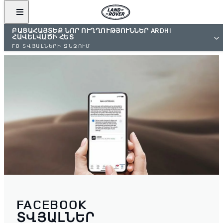
ԲԱՑԱՀԱՅՏԵՔ ՆՈՐ ՈՒՂՂՈՒԹՅՈՒՆՆԵՐ ARDHI
ՀԱՎԵԼՎԱԾԻ ՀԵՏ
FB ՏՎՅԱԼՆԵՐԻ ՋՆՋՈՒՄ
FACEBOOK
ՏՎՅԱԼՆԵՐ