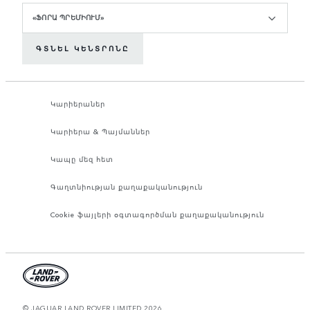
«ՖՈՐԱ ՊՐԵՄԻՈՒՄ»
ԳՏՆԵԼ ԿԵՆՏՐՈՆԸ
Կարիերաներ
Կարիերա & Պայմաններ
Կապը մեզ հետ
Գաղտնիության քաղաքականություն
Cookie ֆայլերի օգտագործման քաղաքականություն
© JAGUAR LAND ROVER LIMITED 2026.