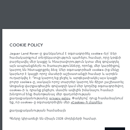
Armenia, «Fora Premium»
Jaguar Land Rover Limited: Registered office: Abbey Road, Whitley,
Coventry CV3 4LF. Registered in England No: 1672070 The figures
provided are as a result of official manufacturer's tests in accordance with
EU legislation. A vehicle's actual fuel consumption may differ from that
achieved in such tests and these figures are for comparative purposes only.
The information, specification, prices and colours on this website may vary
from market to market and are subject to change without notice. Please
COOKIE POLICY
contact your local dealer for local availability and prices.
Jaguar Land Rover-ը ցանկանում է օգտագործել cookies-եր՝ ձեր
Նշված կշիռներն արտացոլում են մեքենայի ստանդարտ
համակարգչում տեղեկատվություն պահելու համար, որը կօգնի
բնութագրերը։ Աքսեսուարները և արտադրությունից հետո
բարելավել մեր կայքը և հնարավորություն կտա մեզ գովազդել
տեղադրված այլ պարագաներն ազդում են օգտակար բեռով
այն ապրանքներն ու ծառայությունները, որոնք, մեր կարծիքով,
բեռնունակության վրա։ Համոզվե՛ք, որ աքսեսուարներով,
կարող են հետաքրքրել ձեզ: Մեր օգտագործած cookies-ից մեկը
ուղևորներով, հեղուկով, վառելիքով և օգտակար բեռով մեքենայի
կարևոր է կայքի որոշ մասերի աշխատանքի համար և արդեն
բեռնվածության ժամանակ մեքենայի համախառն քաշը և առանցքի
առավելագույն բեռնվածությունը չեն գերազանցվում։
ուղարկվել է: Դուք կարող եք ջնջել և արգելափակել այս կայքի
բոլոր cookies-ը, սակայն որոշ տարրեր կարող են ճիշտ չաշխատել:
Կարևոր գրառում պատկերների և տեխնիկական բնութագրերի
Առցանց վարքագծային գովազդի կամ մեր կողմից օգտագործվող
վերաբերյալ:
Կիսահաղորդիչների համաշխարհային պակասը
cookies-ի և դրանք ջնջելու մասին ավելին իմանալու համար
ներկայումս ազդում է տրանսպորտային միջոցների տեխնիկական
խնդրում ենք ծանոթանալ մեր գաղտնիության
բնութագրերի, տարբերակների առկայության և պատրաստման
քաղաքականությանը.
privacy policy
. Փակելով՝ դուք համաձայնում
ժամկետների վրա: Արդյունքում ներկայումս վեբկայքում
եք, որ cookies-ը օգտագործվեն մեր
«Cookies-ի մասին»
.
օգտագործվող պատկերները կարող են ամբողջությամբ
չարտացոլել գործառույթները, տեսականին, հարդարման և
քաղաքականության համաձայն
գունային սխեմաների ընթացիկ տեխնիկական բնութագրերը:
Խնդրում ենք խորհրդակցել ձեր մանրածախ վաճառողի հետ, ով
Գները կիրառելի են միայն 2026 մոդելների համար.
կկարողանա ներկայացնել ձեզ առկա ցանկացած
սահմանափակում՝ ճիշտ ընտրություն կատարելու համար