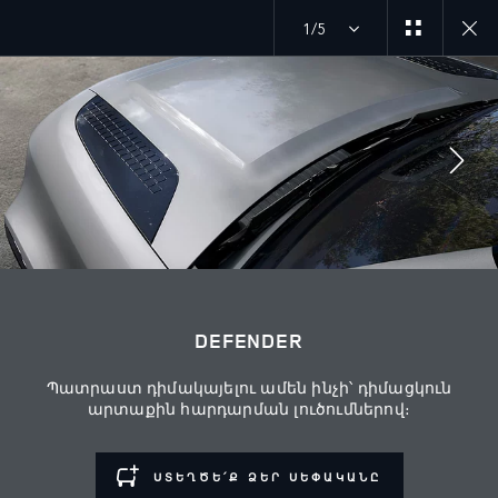
1/5
Հետևեք մեզ
Շուկա
DEFENDER
ՀԱՅԱՍՏԱՆ
Պատրաստ դիմակայելու ամեն ինչի՝ դիմացկուն
Լեզու
արտաքին հարդարման լուծումներով։
ՀԱՅԵՐԵՆ
ՍՏԵՂԾԵ՛Ք ՁԵՐ ՍԵՓԱԿԱՆԸ
Դիլեր