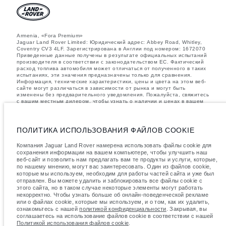
Armenia, «Fora Premium»
Jaguar Land Rover Limited: Юридический адрес: Abbey Road, Whitley,
Coventry CV3 4LF. Зарегистрирована в Англии под номером: 1672070
Приведенные данные получены в результате официальных испытаний
производителя в соответствии с законодательством ЕС. Фактический
расход топлива автомобиля может отличаться от полученного в таких
испытаниях, эти значения предназначены только для сравнения.
Информация, технические характеристики, цены и цвета на этом веб-
сайте могут различаться в зависимости от рынка и могут быть
изменены без предварительного уведомления. Пожалуйста, свяжитесь
с вашим местным дилером, чтобы узнать о наличии и ценах в вашем
регионе.
Указанные значения массы соответствуют автомобилю в стандартной
комплектации. Аксессуары и другие элементы, установленные после
ПОЛИТИКА ИСПОЛЬЗОВАНИЯ ФАЙЛОВ COOKIE
процесса производства автомобиля, влияют на полезную нагрузку.
Следите, чтобы полная разрешенная масса автомобиля и
Компания Jaguar Land Rover намерена использовать файлы cookie для
максимальные нагрузки на оси не были превышены, когда к массе
сохранения информации на вашем компьютере, чтобы улучшить наш
самого автомобиля добавляется совокупный вес установленных
веб-сайт и позволить нам предлагать вам те продукты и услуги, которые,
аксессуаров, пассажиров, рабочих жидкостей, топлива, а также
по нашему мнению, могут вас заинтересовать. Один из файлов cookie,
полезная нагрузка.
которые мы используем, необходим для работы частей сайта и уже был
важное примечание в отношений изображений и спецификаций.
В
отправлен. Вы можете удалить и заблокировать все файлы cookie с
настоящее время в мире наблюдается дефицит полупроводников,
этого сайта, но в таком случае некоторые элементы могут работать
который оказывает влияние на спецификации производимых
некорректно. Чтобы узнать больше об онлайн-поведенческой рекламе
транспортных средств, доступность опционального оборудования и
или о файлах cookie, которые мы используем, и о том, как их удалить,
сроки производства. Ситуация меняется очень быстро. Поэтому
ознакомьтесь с нашей
политикой конфиденциальности
. Закрывая, вы
используемые на сайте изображения могут не в полной мере
соглашаетесь на использование файлов cookie в соответствии с нашей
соответствовать доступным особенностям, опциям, комплектациям и
Политикой использования файлов cookie
.
цветовым схемам автомобилей. Подробную информацию о