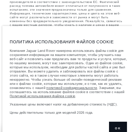
производителя в соответствии с законодательством ЕС. Фактический
расход топлива автомобиля может отличаться от полученного в таких
испытаниях, эти значения предназначены только для сравнения.
Информация, технические характеристики, цены и цвета на этом веб-
сайте могут различаться в зависимости от рынка и могут быть
изменены без предварительного уведомления. Пожалуйста, свяжитесь
с вашим местным дилером, чтобы узнать о наличии и ценах в вашем
регионе.
Указанные значения массы соответствуют автомобилю в стандартной
комплектации. Аксессуары и другие элементы, установленные после
ПОЛИТИКА ИСПОЛЬЗОВАНИЯ ФАЙЛОВ COOKIE
процесса производства автомобиля, влияют на полезную нагрузку.
Следите, чтобы полная разрешенная масса автомобиля и
Компания Jaguar Land Rover намерена использовать файлы cookie для
максимальные нагрузки на оси не были превышены, когда к массе
сохранения информации на вашем компьютере, чтобы улучшить наш
самого автомобиля добавляется совокупный вес установленных
веб-сайт и позволить нам предлагать вам те продукты и услуги, которые,
аксессуаров, пассажиров, рабочих жидкостей, топлива, а также
по нашему мнению, могут вас заинтересовать. Один из файлов cookie,
полезная нагрузка.
которые мы используем, необходим для работы частей сайта и уже был
важное примечание в отношений изображений и спецификаций.
В
отправлен. Вы можете удалить и заблокировать все файлы cookie с
настоящее время в мире наблюдается дефицит полупроводников,
этого сайта, но в таком случае некоторые элементы могут работать
который оказывает влияние на спецификации производимых
некорректно. Чтобы узнать больше об онлайн-поведенческой рекламе
транспортных средств, доступность опционального оборудования и
или о файлах cookie, которые мы используем, и о том, как их удалить,
сроки производства. Ситуация меняется очень быстро. Поэтому
ознакомьтесь с нашей
политикой конфиденциальности
. Закрывая, вы
используемые на сайте изображения могут не в полной мере
соглашаетесь на использование файлов cookie в соответствии с нашей
соответствовать доступным особенностям, опциям, комплектациям и
Политикой использования файлов cookie
.
цветовым схемам автомобилей. Подробную информацию о
действующих ограничениях уточняйте у авторизованных дилеров.
Указанные цены включают налог на добавленную стоимость (НДС).
Указанные цены включают налог на добавленную стоимость (НДС).
Цены действительны только для моделей 2026 года.
Цены действительны только для моделей 2026 года.
OK