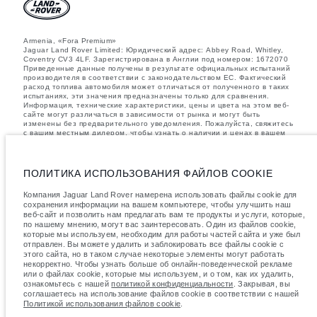
Armenia, «Fora Premium»
Jaguar Land Rover Limited: Юридический адрес: Abbey Road, Whitley,
Coventry CV3 4LF. Зарегистрирована в Англии под номером: 1672070
Приведенные данные получены в результате официальных испытаний
производителя в соответствии с законодательством ЕС. Фактический
расход топлива автомобиля может отличаться от полученного в таких
испытаниях, эти значения предназначены только для сравнения.
Информация, технические характеристики, цены и цвета на этом веб-
сайте могут различаться в зависимости от рынка и могут быть
изменены без предварительного уведомления. Пожалуйста, свяжитесь
с вашим местным дилером, чтобы узнать о наличии и ценах в вашем
регионе.
Указанные значения массы соответствуют автомобилю в стандартной
комплектации. Аксессуары и другие элементы, установленные после
ПОЛИТИКА ИСПОЛЬЗОВАНИЯ ФАЙЛОВ COOKIE
процесса производства автомобиля, влияют на полезную нагрузку.
Следите, чтобы полная разрешенная масса автомобиля и
Компания Jaguar Land Rover намерена использовать файлы cookie для
максимальные нагрузки на оси не были превышены, когда к массе
сохранения информации на вашем компьютере, чтобы улучшить наш
самого автомобиля добавляется совокупный вес установленных
веб-сайт и позволить нам предлагать вам те продукты и услуги, которые,
аксессуаров, пассажиров, рабочих жидкостей, топлива, а также
по нашему мнению, могут вас заинтересовать. Один из файлов cookie,
полезная нагрузка.
которые мы используем, необходим для работы частей сайта и уже был
важное примечание в отношений изображений и спецификаций.
В
отправлен. Вы можете удалить и заблокировать все файлы cookie с
настоящее время в мире наблюдается дефицит полупроводников,
этого сайта, но в таком случае некоторые элементы могут работать
который оказывает влияние на спецификации производимых
некорректно. Чтобы узнать больше об онлайн-поведенческой рекламе
транспортных средств, доступность опционального оборудования и
или о файлах cookie, которые мы используем, и о том, как их удалить,
сроки производства. Ситуация меняется очень быстро. Поэтому
ознакомьтесь с нашей
политикой конфиденциальности
. Закрывая, вы
используемые на сайте изображения могут не в полной мере
соглашаетесь на использование файлов cookie в соответствии с нашей
соответствовать доступным особенностям, опциям, комплектациям и
Политикой использования файлов cookie
.
цветовым схемам автомобилей. Подробную информацию о
действующих ограничениях уточняйте у авторизованных дилеров.