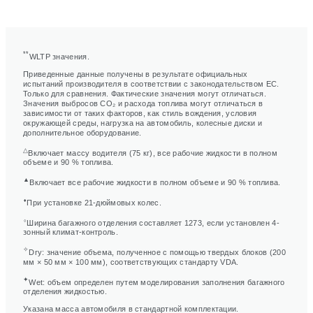
**
WLTP значения.
Приведенные данные получены в результате официальных
испытаний производителя в соответствии с законодательством ЕС.
Только для сравнения. Фактические значения могут отличаться.
Значения выбросов CO₂ и расхода топлива могут отличаться в
зависимости от таких факторов, как стиль вождения, условия
окружающей среды, нагрузка на автомобиль, колесные диски и
дополнительное оборудование.
△
Включает массу водителя (75 кг), все рабочие жидкости в полном
объеме и 90 % топлива.
▲
Включает все рабочие жидкости в полном объеме и 90 % топлива.
⬧
При установке 21-дюймовых колес.
⬨
Ширина багажного отделения составляет 1273, если установлен 4-
зонный климат-контроль.
✧
Dry: значение объема, полученное с помощью твердых блоков (200
мм × 50 мм × 100 мм), соответствующих стандарту VDA.
✦
Wet: объем определен путем моделирования заполнения багажного
отделения жидкостью.
Указана масса автомобиля в стандартной комплектации.