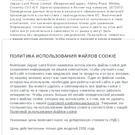
Jaguar Land Rover Limited: Юридический адрес: Abbey Road, Whitley,
Coventry CV3 4LF. Зарегистрирована в Англии под номером: 1672070
Приведенные данные получены в результате официальных испытаний
производителя в соответствии с законодательством ЕС. Фактический
расход топлива автомобиля может отличаться от полученного в таких
испытаниях, эти значения предназначены только для сравнения.
Информация, технические характеристики, цены и цвета на этом веб-
сайте могут различаться в зависимости от рынка и могут быть
изменены без предварительного уведомления. Пожалуйста, свяжитесь
с вашим местным дилером, чтобы узнать о наличии и ценах в вашем
регионе.
Указанные значения массы соответствуют автомобилю в стандартной
комплектации. Аксессуары и другие элементы, установленные после
ПОЛИТИКА ИСПОЛЬЗОВАНИЯ ФАЙЛОВ COOKIE
процесса производства автомобиля, влияют на полезную нагрузку.
Следите, чтобы полная разрешенная масса автомобиля и
Компания Jaguar Land Rover намерена использовать файлы cookie для
максимальные нагрузки на оси не были превышены, когда к массе
сохранения информации на вашем компьютере, чтобы улучшить наш
самого автомобиля добавляется совокупный вес установленных
веб-сайт и позволить нам предлагать вам те продукты и услуги, которые,
аксессуаров, пассажиров, рабочих жидкостей, топлива, а также
по нашему мнению, могут вас заинтересовать. Один из файлов cookie,
полезная нагрузка.
которые мы используем, необходим для работы частей сайта и уже был
важное примечание в отношений изображений и спецификаций.
В
отправлен. Вы можете удалить и заблокировать все файлы cookie с
настоящее время в мире наблюдается дефицит полупроводников,
этого сайта, но в таком случае некоторые элементы могут работать
который оказывает влияние на спецификации производимых
некорректно. Чтобы узнать больше об онлайн-поведенческой рекламе
транспортных средств, доступность опционального оборудования и
или о файлах cookie, которые мы используем, и о том, как их удалить,
сроки производства. Ситуация меняется очень быстро. Поэтому
ознакомьтесь с нашей
политикой конфиденциальности
. Закрывая, вы
используемые на сайте изображения могут не в полной мере
соглашаетесь на использование файлов cookie в соответствии с нашей
соответствовать доступным особенностям, опциям, комплектациям и
Политикой использования файлов cookie
.
цветовым схемам автомобилей. Подробную информацию о
действующих ограничениях уточняйте у авторизованных дилеров.
Указанные цены включают налог на добавленную стоимость (НДС).
Указанные цены включают налог на добавленную стоимость (НДС).
Цены действительны только для моделей 2026 года.
Цены действительны только для моделей 2026 года.