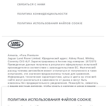
СВЯЗАТЬСЯ С НАМИ
ПОЛИТИКА КОНФИДЕНЦИАЛЬНОСТИ
ПОЛИТИКА ИСПОЛЬЗОВАНИЯ ФАЙЛОВ COOKIE
Armenia, «Fora Premium»
Jaguar Land Rover Limited: Юридический адрес: Abbey Road, Whitley,
Coventry CV3 4LF. Зарегистрирована в Англии под номером: 1672070
Приведенные данные получены в результате официальных испытаний
производителя в соответствии с законодательством ЕС. Фактический
расход топлива автомобиля может отличаться от полученного в таких
испытаниях, эти значения предназначены только для сравнения.
Информация, технические характеристики, цены и цвета на этом веб-
сайте могут различаться в зависимости от рынка и могут быть
изменены без предварительного уведомления. Пожалуйста, свяжитесь
с вашим местным дилером, чтобы узнать о наличии и ценах в вашем
регионе.
Указанные значения массы соответствуют автомобилю в стандартной
комплектации. Аксессуары и другие элементы, установленные после
ПОЛИТИКА ИСПОЛЬЗОВАНИЯ ФАЙЛОВ COOKIE
процесса производства автомобиля, влияют на полезную нагрузку.
Следите, чтобы полная разрешенная масса автомобиля и