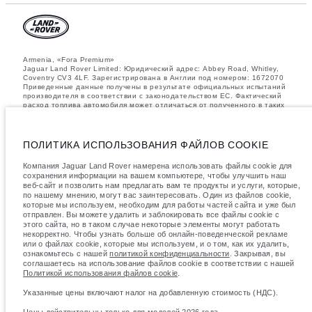
Armenia, «Fora Premium»
Jaguar Land Rover Limited: Юридический адрес: Abbey Road, Whitley,
Coventry CV3 4LF. Зарегистрирована в Англии под номером: 1672070
Приведенные данные получены в результате официальных испытаний
производителя в соответствии с законодательством ЕС. Фактический
расход топлива автомобиля может отличаться от полученного в таких
испытаниях, эти значения предназначены только для сравнения.
Информация, технические характеристики, цены и цвета на этом веб-
сайте могут различаться в зависимости от рынка и могут быть
изменены без предварительного уведомления. Пожалуйста, свяжитесь
ПОЛИТИКА ИСПОЛЬЗОВАНИЯ ФАЙЛОВ COOKIE
с вашим местным дилером, чтобы узнать о наличии и ценах в вашем
регионе.
Компания Jaguar Land Rover намерена использовать файлы cookie для
сохранения информации на вашем компьютере, чтобы улучшить наш
Указанные значения массы соответствуют автомобилю в стандартной
веб-сайт и позволить нам предлагать вам те продукты и услуги, которые,
комплектации. Аксессуары и другие элементы, установленные после
по нашему мнению, могут вас заинтересовать. Один из файлов cookie,
процесса производства автомобиля, влияют на полезную нагрузку.
Следите, чтобы полная разрешенная масса автомобиля и
которые мы используем, необходим для работы частей сайта и уже был
максимальные нагрузки на оси не были превышены, когда к массе
отправлен. Вы можете удалить и заблокировать все файлы cookie с
самого автомобиля добавляется совокупный вес установленных
этого сайта, но в таком случае некоторые элементы могут работать
аксессуаров, пассажиров, рабочих жидкостей, топлива, а также
некорректно. Чтобы узнать больше об онлайн-поведенческой рекламе
полезная нагрузка.
или о файлах cookie, которые мы используем, и о том, как их удалить,
ознакомьтесь с нашей
политикой конфиденциальности
. Закрывая, вы
важное примечание в отношений изображений и спецификаций.
В
соглашаетесь на использование файлов cookie в соответствии с нашей
настоящее время в мире наблюдается дефицит полупроводников,
Политикой использования файлов cookie
.
который оказывает влияние на спецификации производимых
транспортных средств, доступность опционального оборудования и
Указанные цены включают налог на добавленную стоимость (НДС).
сроки производства. Ситуация меняется очень быстро. Поэтому
используемые на сайте изображения могут не в полной мере