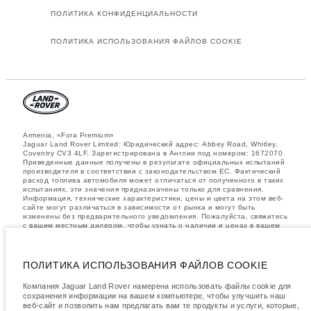
ПОЛИТИКА КОНФИДЕНЦИАЛЬНОСТИ
ПОЛИТИКА ИСПОЛЬЗОВАНИЯ ФАЙЛОВ COOKIE
Armenia, «Fora Premium»
Jaguar Land Rover Limited: Юридический адрес: Abbey Road, Whitley,
Coventry CV3 4LF. Зарегистрирована в Англии под номером: 1672070
Приведенные данные получены в результате официальных испытаний
производителя в соответствии с законодательством ЕС. Фактический
расход топлива автомобиля может отличаться от полученного в таких
испытаниях, эти значения предназначены только для сравнения.
Информация, технические характеристики, цены и цвета на этом веб-
сайте могут различаться в зависимости от рынка и могут быть
изменены без предварительного уведомления. Пожалуйста, свяжитесь
с вашим местным дилером, чтобы узнать о наличии и ценах в вашем
регионе.
Указанные значения массы соответствуют автомобилю в стандартной
комплектации. Аксессуары и другие элементы, установленные после
ПОЛИТИКА ИСПОЛЬЗОВАНИЯ ФАЙЛОВ COOKIE
процесса производства автомобиля, влияют на полезную нагрузку.
Следите, чтобы полная разрешенная масса автомобиля и
Компания Jaguar Land Rover намерена использовать файлы cookie для
максимальные нагрузки на оси не были превышены, когда к массе
сохранения информации на вашем компьютере, чтобы улучшить наш
самого автомобиля добавляется совокупный вес установленных
веб-сайт и позволить нам предлагать вам те продукты и услуги, которые,
аксессуаров, пассажиров, рабочих жидкостей, топлива, а также