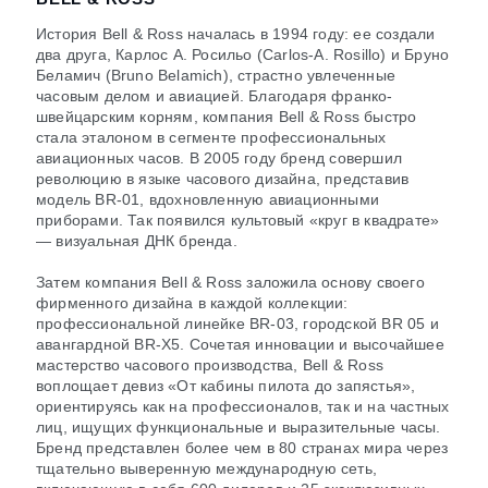
История Bell & Ross началась в 1994 году: ее создали
два друга, Карлос А. Росильо (Carlos-A. Rosillo) и Бруно
Беламич (Bruno Belamich), страстно увлеченные
часовым делом и авиацией. Благодаря франко-
швейцарским корням, компания Bell & Ross быстро
стала эталоном в сегменте профессиональных
авиационных часов. В 2005 году бренд совершил
революцию в языке часового дизайна, представив
модель BR-01, вдохновленную авиационными
приборами. Так появился культовый «круг в квадрате»
— визуальная ДНК бренда.
Затем компания Bell & Ross заложила основу своего
фирменного дизайна в каждой коллекции:
профессиональной линейке BR-03, городской BR 05 и
авангардной BR-X5. Сочетая инновации и высочайшее
мастерство часового производства, Bell & Ross
воплощает девиз «От кабины пилота до запястья»,
ориентируясь как на профессионалов, так и на частных
лиц, ищущих функциональные и выразительные часы.
Бренд представлен более чем в 80 странах мира через
тщательно выверенную международную сеть,