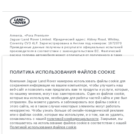
Armenia, «Fora Premium»
Jaguar Land Rover Limited: Юридический адрес: Abbey Road, Whitley,
Coventry CV3 4LF. Зарегистрирована в Англии под номером: 1672070
Приведенные данные получены в результате официальных испытаний
производителя в соответствии с законодательством ЕС. Фактический
расход топлива автомобиля может отличаться от полученного в таких
испытаниях, эти значения предназначены только для сравнения.
Информация, технические характеристики, цены и цвета на этом веб-
сайте могут различаться в зависимости от рынка и могут быть
изменены без предварительного уведомления. Пожалуйста, свяжитесь
ПОЛИТИКА ИСПОЛЬЗОВАНИЯ ФАЙЛОВ COOKIE
с вашим местным дилером, чтобы узнать о наличии и ценах в вашем
регионе.
Компания Jaguar Land Rover намерена использовать файлы cookie для
сохранения информации на вашем компьютере, чтобы улучшить наш
Указанные значения массы соответствуют автомобилю в стандартной
веб-сайт и позволить нам предлагать вам те продукты и услуги, которые,
комплектации. Аксессуары и другие элементы, установленные после
по нашему мнению, могут вас заинтересовать. Один из файлов cookie,
процесса производства автомобиля, влияют на полезную нагрузку.
которые мы используем, необходим для работы частей сайта и уже был
Следите, чтобы полная разрешенная масса автомобиля и
максимальные нагрузки на оси не были превышены, когда к массе
отправлен. Вы можете удалить и заблокировать все файлы cookie с
самого автомобиля добавляется совокупный вес установленных
этого сайта, но в таком случае некоторые элементы могут работать
аксессуаров, пассажиров, рабочих жидкостей, топлива, а также
некорректно. Чтобы узнать больше об онлайн-поведенческой рекламе
полезная нагрузка.
или о файлах cookie, которые мы используем, и о том, как их удалить,
ознакомьтесь с нашей
политикой конфиденциальности
. Закрывая, вы
важное примечание в отношений изображений и спецификаций.
В
соглашаетесь на использование файлов cookie в соответствии с нашей
настоящее время в мире наблюдается дефицит полупроводников,
Политикой использования файлов cookie
.
который оказывает влияние на спецификации производимых
транспортных средств, доступность опционального оборудования и