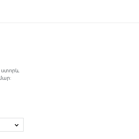
վ ստորև
մար: