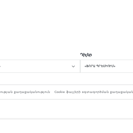
Դիլեր
Ն
«ՖՈՐԱ ՊՐԵՄԻՈՒՄ»
ության քաղաքականություն
Cookie ֆայլերի օգտագործման քաղաքական