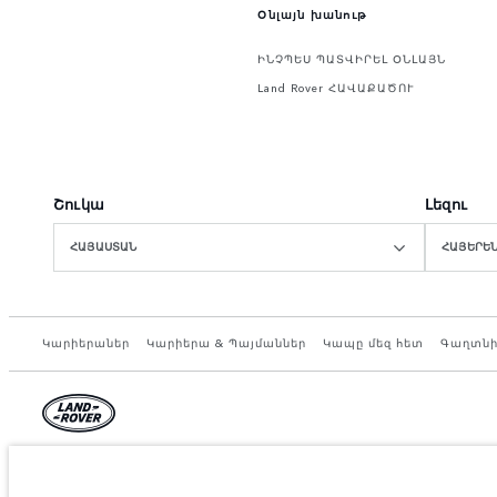
Օնլայն խանութ
ԻՆՉՊԵՍ ՊԱՏՎԻՐԵԼ ՕՆԼԱՅՆ
Land Rover ՀԱՎԱՔԱԾՈՒ
Շուկա
Լեզու
ՀԱՅԱՍՏԱՆ
ՀԱՅԵՐԵ
Կարիերաներ
Կարիերա & Պայմաններ
Կապը մեզ հետ
Գաղտնի
© JAGUAR LAND ROVER LIMITED 2026.
Armenia, «Fora Premium»