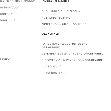
ՎԱՔԱԾՈՒ ԱՌԱՋԱՐԿՆԵՐ
ՄԻԱՑՎԱԾ ԽՆԱՄՔ
ՅՈՒԹՅՈՒՆՆԵՐ
ԸՆԴՀԱՆՈՒՐ ՏԵՍՈՒԹՅՈՒՆ
ԹՅՈՒՆՆԵՐ
ԻՆՖՈԶՎԱՐՃԱՑՈՒՄ
ՒԹՅՈՒՆՆԵՐ
ԾՐԱԳՐԱՅԻՆ ԹԱՐՄԱՑՈՒՄՆԵՐ
Օգնություն
RANGE ROVER ՃԱՆԱՊԱՐՀԱՅԻՆ
ՕԳՆՈՒԹՅՈՒՆ
DEFENDER ՃԱՆԱՊԱՐՀԱՅԻՆ ՕԳՆՈՒԹՅՈՒՆ
Մ PHEV
DISCOVERY ՃԱՆԱՊԱՐՀԱՅԻՆ ՕԳՆՈՒԹՅՈՒՆ
ՀԱՐՑՈՒՄՆԵՐ
ԳՏԵՔ ՄԵԶ ՀԻՄԱ