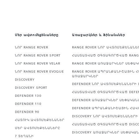
Մեր ավտոմեքենաները
Առաջարկներ և Ֆինանսներ
ՆՈՐ RANGE ROVER
RANGE ROVER ՆՈՐ ԱՎՏՈՄԵՔԵՆԱՆ
ՆՈՐ RANGE ROVER SPORT
ՀԱՍՏԱՏՎԱԾ ՕԳՏԱԳՈՐԾՎԱԾ RANG
ՆՈՐ RANGE ROVER VELAR
RANGE ROVER ԱՌԱՋԱՐԿՆԵՐ ՍԵՓԱ
ՆՈՐ RANGE ROVER EVOQUE
RANGE ROVER ԱՊՐԱՆՔԱՆԻՇԱՅԻՆ 
ԱՌԱՋԱՐԿՆԵՐ
DISCOVERY
DEFENDER ՆՈՐ ԱՎՏՈՄԵՔԵՆԱՆԵՐԻ
DISCOVERY SPORT
ՀԱՍՏԱՏՎԱԾ ՕԳՏԱԳՈՐԾՎԱԾ DEFE
DEFENDER 130
DEFENDER ԱՌԱՋԱՐԿՆԵՐ ՍԵՓԱԿԱՆ
DEFENDER 110
DEFENDER ԱՊՐԱՆՔԱՆԻՇԱՅԻՆ ՀԱ
DEFENDER 90
DISCOVERY ՆՈՐ ԱՎՏՈՄԵՔԵՆԱՆԵՐ
ՀԱՏՈՒԿ ԱՎՏՈՄԵՔԵՆԱՆԵՐ
ՀԱՍՏԱՏՎԱԾ ՕԳՏԱԳՈՐԾՎԱԾ DISC
ՄԵՐ ԱՎՏՈՄԵՔԵՆԱՆԵՐԸ
DISCOVERY ԱՌԱՋԱՐԿՆԵՐ ՍԵՓԱԿԱ
7 ՏԵՂԱՆԻ