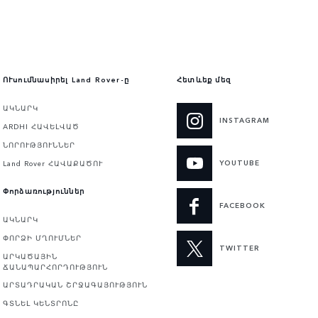
ՈՒսումնասիրել Land Rover-ը
Հետևեք մեզ
ԱԿՆԱՐԿ
INSTAGRAM
ARDHI ՀԱՎԵԼՎԱԾ
ՆՈՐՈՒԹՅՈՒՆՆԵՐ
YOUTUBE
Land Rover ՀԱՎԱՔԱԾՈՒ
Փորձառություններ
FACEBOOK
ԱԿՆԱՐԿ
ՓՈՐՁԻ ՄՂՈՒՄՆԵՐ
TWITTER
ԱՐԿԱԾԱՅԻՆ
ՃԱՆԱՊԱՐՀՈՐԴՈՒԹՅՈՒՆ
ԱՐՏԱԴՐԱԿԱՆ ՇՐՋԱԳԱՅՈՒԹՅՈՒՆ
ԳՏՆԵԼ ԿԵՆՏՐՈՆԸ