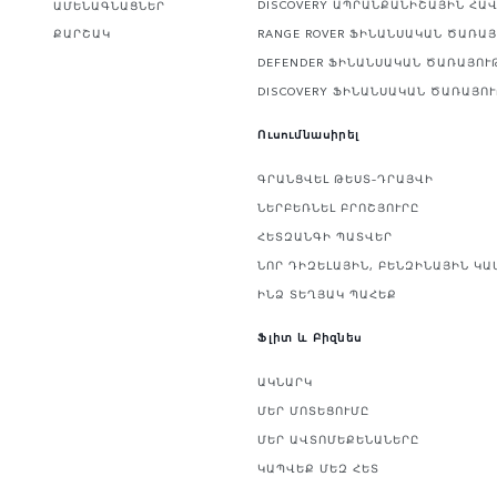
DISCOVERY ԱՊՐԱՆՔԱՆԻՇԱՅԻՆ ՀԱ
ԱՄԵՆԱԳՆԱՑՆԵՐ
ՔԱՐՇԱԿ
RANGE ROVER ՖԻՆԱՆՍԱԿԱՆ ԾԱՌԱ
DEFENDER ՖԻՆԱՆՍԱԿԱՆ ԾԱՌԱՅՈՒ
DISCOVERY ՖԻՆԱՆՍԱԿԱՆ ԾԱՌԱՅՈ
Ուսումնասիրել
ԳՐԱՆՑՎԵԼ ԹԵՍՏ–ԴՐԱՅՎԻ
ՆԵՐԲԵՌՆԵԼ ԲՐՈՇՅՈՒՐԸ
ՀԵՏԶԱՆԳԻ ՊԱՏՎԵՐ
ՆՈՐ ԴԻԶԵԼԱՅԻՆ, ԲԵՆԶԻՆԱՅԻՆ ԿԱ
ԻՆՁ ՏԵՂՅԱԿ ՊԱՀԵՔ
Ֆլիտ և Բիզնես
ԱԿՆԱՐԿ
ՄԵՐ ՄՈՏԵՑՈՒՄԸ
ՄԵՐ ԱՎՏՈՄԵՔԵՆԱՆԵՐԸ
ԿԱՊՎԵՔ ՄԵԶ ՀԵՏ