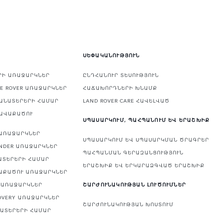
ՍԵՓԱԿԱՆՈՒԹՅՈՒՆ
ԵՐԻ ԱՌԱՋԱՐԿՆԵՐ
ԸՆԴՀԱՆՈՒՐ ՏԵՍՈՒԹՅՈՒՆ
E ROVER ԱՌԱՋԱՐԿՆԵՐ
ՀԱՃԱԽՈՐԴՆԵՐԻ ԽՆԱՄՔ
ԿԱՆԱՏԵՐԵՐԻ ՀԱՄԱՐ
LAND ROVER CARE ՀԱՎԵԼՎԱԾ
ՀԱՎԱՔԱԾՈՒ
ՍՊԱՍԱՐԿՈՒՄ, ՊԱՀՊԱՆՈՒՄ ԵՎ ԵՐԱՇԽԻՔ
 ԱՌԱՋԱՐԿՆԵՐ
ՍՊԱՍԱՐԿՈՒՄ ԵՎ ՍՊԱՍԱՐԿՄԱՆ ԾՐԱԳՐԵՐ
NDER ԱՌԱՋԱՐԿՆԵՐ
ՊԱՀՊԱՆՄԱՆ ԳԵՐԱԶԱՆՑՈՒԹՅՈՒՆ
ԱՏԵՐԵՐԻ ՀԱՄԱՐ
ԵՐԱՇԽԻՔ ԵՎ ԵՐԿԱՐԱՁԳՎԱԾ ԵՐԱՇԽԻՔ
ՎԱՔԱԾՈՒ ԱՌԱՋԱՐԿՆԵՐ
Ի ԱՌԱՋԱՐԿՆԵՐ
ՇԱՐԺՈՒՆԱԿՈՒԹՅԱՆ ԼՈՒԾՈՒՄՆԵՐ
OVERY ԱՌԱՋԱՐԿՆԵՐ
ՇԱՐԺՈՒՆԱԿՈՒԹՅԱՆ ԽՈՍՏՈՒՄ
ՆԱՏԵՐԵՐԻ ՀԱՄԱՐ