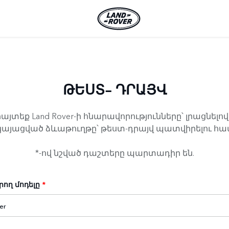
ԹԵՍՏ- ԴՐԱՅՎ
յտեք Land Rover-ի հնարավորությունները՝ լրացնելո
կայացված ձևաթուղթը՝ թեստ-դրայվ պատվիրելու հա
*-ով նշված դաշտերը պարտադիր են.
ող մոդելը
*