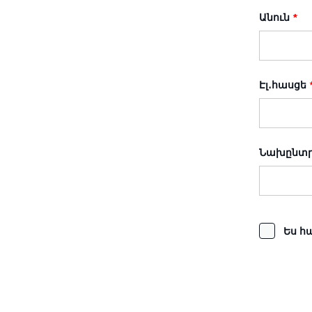
Անուն
*
Էլ․հասցե
Նախընտր
Ես հ