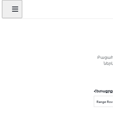
Բացահա
ներ
Հետաքրքր