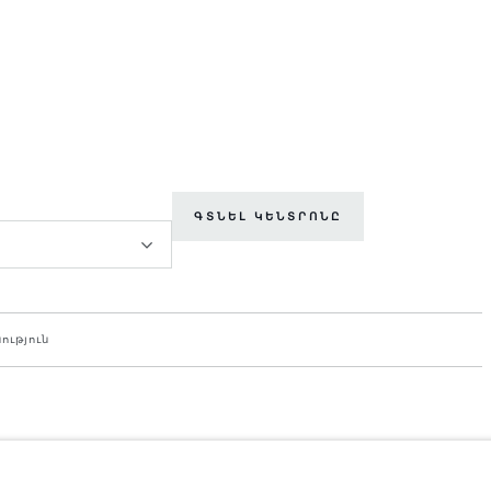
ԳՏՆԵԼ ԿԵՆՏՐՈՆԸ
ություն