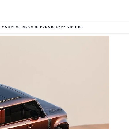
 Է ԿԱՐՄԻՐ ԽԱՉԻ ՓՈՐՁԱԳԵՏՆԵՐԻ ԿՈՂՄԻՑ