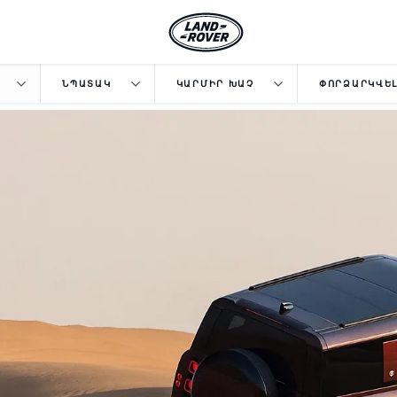
ՆՊԱՏԱԿ
ԿԱՐՄԻՐ ԽԱՉ
ՓՈՐՁԱՐԿՎԵԼ