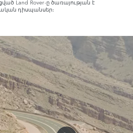
ված Land Rover-ը ծառայության է
ժական դիսպանսեր։