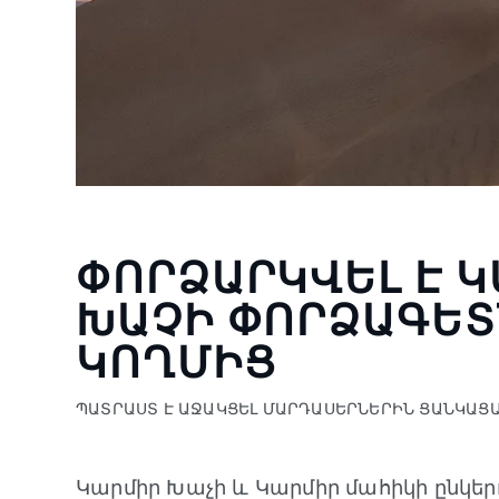
ՓՈՐՁԱՐԿՎԵԼ Է 
ԽԱՉԻ ՓՈՐՁԱԳԵՏ
ԿՈՂՄԻՑ
ՊԱՏՐԱՍՏ Է ԱՋԱԿՑԵԼ ՄԱՐԴԱՍԵՐՆԵՐԻՆ ՑԱՆԿԱՑ
Կարմիր Խաչի և Կարմիր մահիկի ընկեր