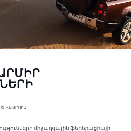
ԿԱՐՄԻՐ
ՆԵՐԻ
ԱԾ ՎԱՅՐՈՒՄ
ությունների միջազգային ֆեդերացիայի