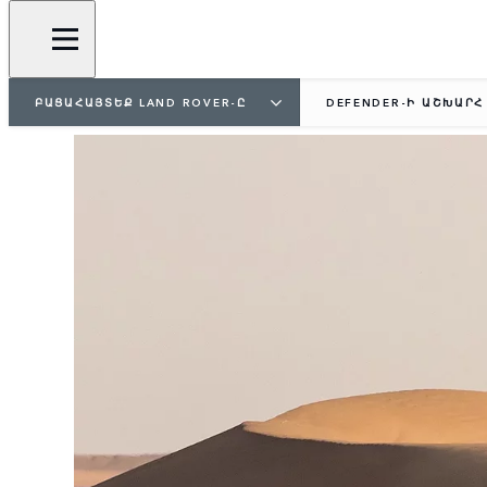
ԲԱՑԱՀԱՅՏԵՔ LAND ROVER-Ը
DEFENDER-Ի ԱՇԽԱՐՀ