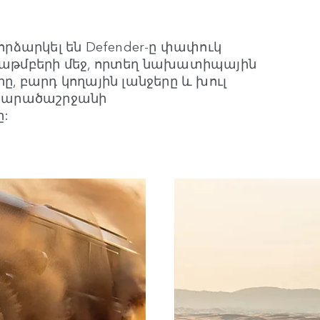
ձարկել են Defender-ը փափուկ
աթմբերի մեջ, որտեղ նախատիպային
րը, բարդ կողային լանջերը և խուլ
ս տարածաշրջանի
: